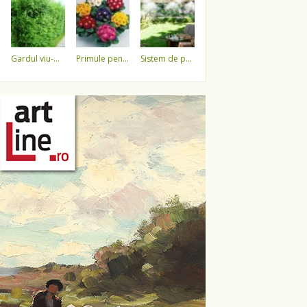
gardul viu-minune!
primule pentru 1 martie 3,5 lei / ghiveci !!!!
sistem de pulverizare a apei