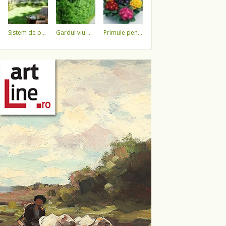
sistem de pulverizare a apei
gardul viu-minune!
primule pentru 1 martie 3,5 lei / ghiveci !!!!