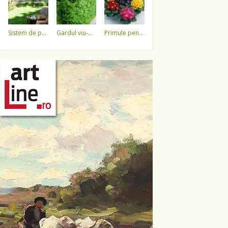
sistem de pulverizare a apei
gardul viu-minune!
primule pentru 1 martie 3,5 lei / ghiveci !!!!