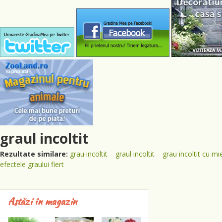
graul incoltit
Rezultate similare:
grau incoltit
graul incoltit
grau incoltit cu mi
efectele graului fiert
Astăzi în magazin