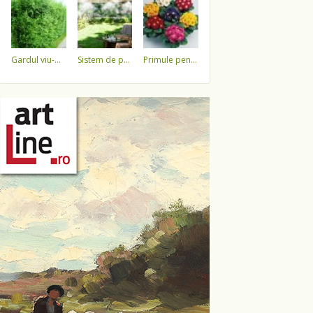
gardul viu-minune!
sistem de pulverizare a apei
primule pentru 1 martie 3,5 lei / ghiveci !!!!