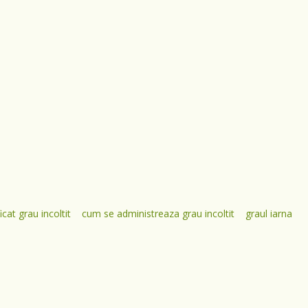
icat grau incoltit
cum se administreaza grau incoltit
graul iarna