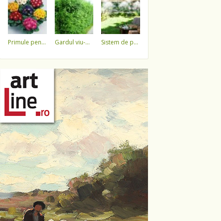
primule pentru 1 martie 3,5 lei / ghiveci !!!!
gardul viu-minune!
sistem de pulverizare a apei