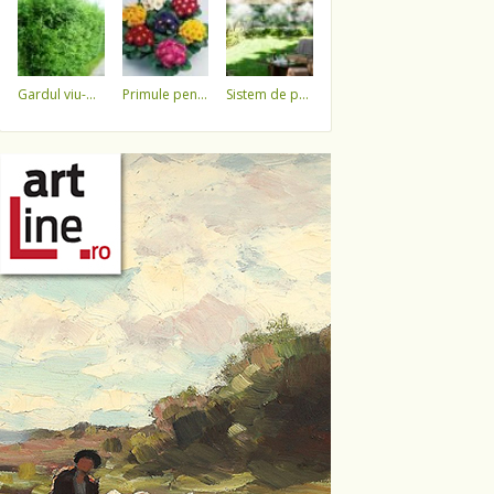
gardul viu-minune!
primule pentru 1 martie 3,5 lei / ghiveci !!!!
sistem de pulverizare a apei