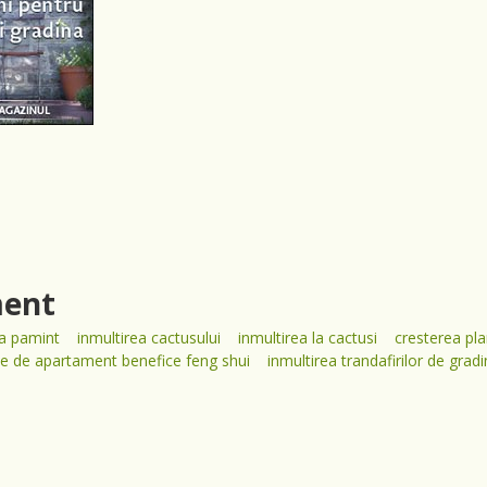
ment
ra pamint
inmultirea cactusului
inmultirea la cactusi
cresterea pla
te de apartament benefice feng shui
inmultirea trandafirilor de grad