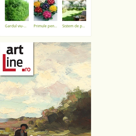
gardul viu-minune!
primule pentru 1 martie 3,5 lei / ghiveci !!!!
sistem de pulverizare a apei