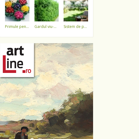
primule pentru 1 martie 3,5 lei / ghiveci !!!!
gardul viu-minune!
sistem de pulverizare a apei