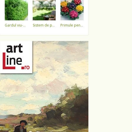
gardul viu-minune!
sistem de pulverizare a apei
primule pentru 1 martie 3,5 lei / ghiveci !!!!