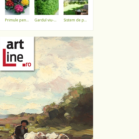
primule pentru 1 martie 3,5 lei / ghiveci !!!!
gardul viu-minune!
sistem de pulverizare a apei