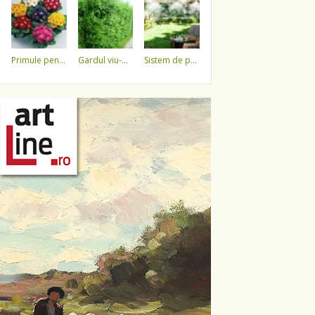
primule pentru 1 martie 3,5 lei / ghiveci !!!!
gardul viu-minune!
sistem de pulverizare a apei