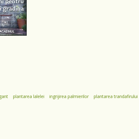
igant
plantarea lalelei
ingrijirea palmierilor
plantarea trandafirului