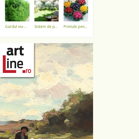
gardul viu-minune!
sistem de pulverizare a apei
primule pentru 1 martie 3,5 lei / ghiveci !!!!