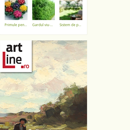
primule pentru 1 martie 3,5 lei / ghiveci !!!!
gardul viu-minune!
sistem de pulverizare a apei