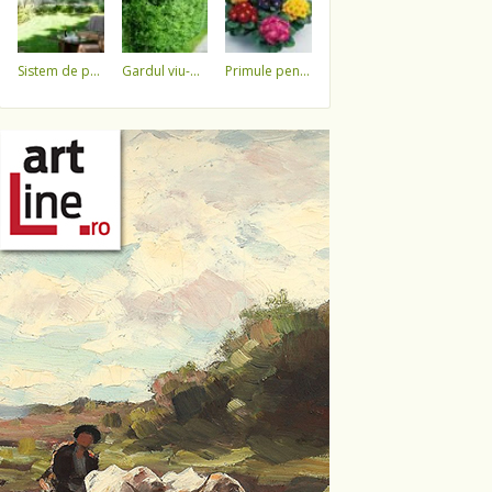
sistem de pulverizare a apei
gardul viu-minune!
primule pentru 1 martie 3,5 lei / ghiveci !!!!