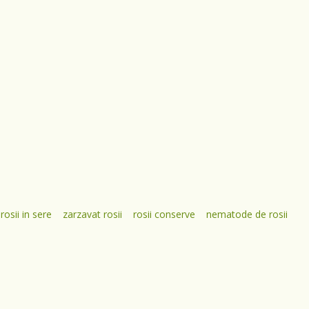
 rosii in sere
zarzavat rosii
rosii conserve
nematode de rosii