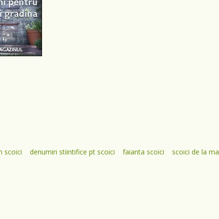
n scoici
denumiri stiintifice pt scoici
faianta scoici
scoici de la m