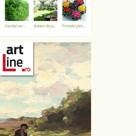
gardul viu-minune!
sistem de pulverizare a apei
primule pentru 1 martie 3,5 lei / ghiveci !!!!