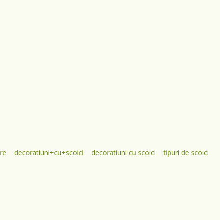
are
decoratiuni+cu+scoici
decoratiuni cu scoici
tipuri de scoici