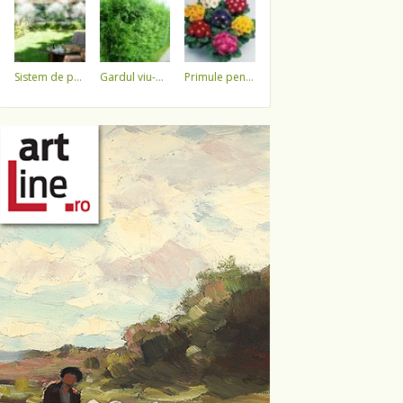
sistem de pulverizare a apei
gardul viu-minune!
primule pentru 1 martie 3,5 lei / ghiveci !!!!