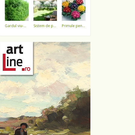
gardul viu-minune!
sistem de pulverizare a apei
primule pentru 1 martie 3,5 lei / ghiveci !!!!