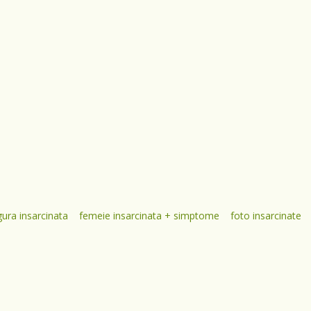
ura insarcinata
femeie insarcinata + simptome
foto insarcinate