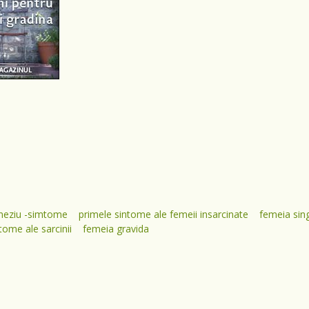
gneziu -simtome
primele sintome ale femeii insarcinate
femeia sing
tome ale sarcinii
femeia gravida