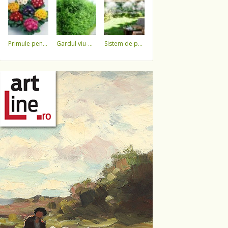
primule pentru 1 martie 3,5 lei / ghiveci !!!!
gardul viu-minune!
sistem de pulverizare a apei