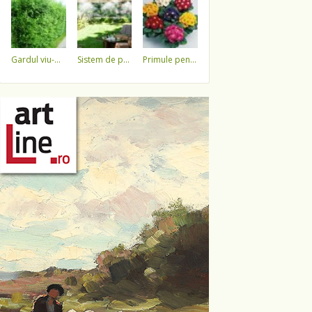
gardul viu-minune!
sistem de pulverizare a apei
primule pentru 1 martie 3,5 lei / ghiveci !!!!