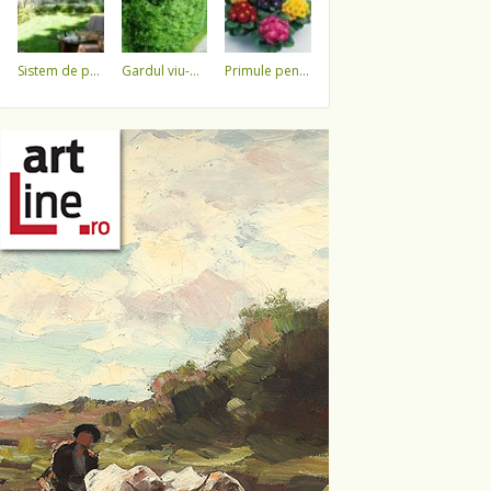
sistem de pulverizare a apei
gardul viu-minune!
primule pentru 1 martie 3,5 lei / ghiveci !!!!