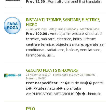
Pret 12.50
. Pomi altoiti in anul II si trandafiri.
INSTALATII TERMICE, SANITARE, ELECTRICE,
HIDRO
26 Ianuarie 2008 · Adely Trans Company · Membru BASIC
Pret 100.00
. Amenajari interioare si instalatii
termice, sanitare, electrice, hidro. Oferim:
centrale termice, obiecte sanitare, aparate aer
conditionat, radiatoare, boilere, ventilatoare,
termopane, usi,...
GEOLINO PLANTS & FLOWERS
26 Noiembrie 2007 · Bioma Agro Ecology Co Romania ·
Membru BASIC
Pret nespecificat
. Pic�turi de via�� pentru
s�n�tatea natural� a plantelor
AMPLIFICATOR METABOLIC f�r� chimicale
FYLO