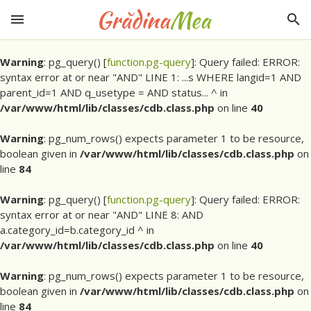
Warning
: pg_query() [
function.pg-query
]: Query failed: ERROR:
syntax error at or near "AND" LINE 1: ...s WHERE langid=1 AND
parent_id=1 AND q_usetype = AND status... ^ in
/var/www/html/lib/classes/cdb.class.php
on line
40
Warning
: pg_num_rows() expects parameter 1 to be resource,
boolean given in
/var/www/html/lib/classes/cdb.class.php
on
line
84
Warning
: pg_query() [
function.pg-query
]: Query failed: ERROR:
syntax error at or near "AND" LINE 8: AND
a.category_id=b.category_id ^ in
/var/www/html/lib/classes/cdb.class.php
on line
40
Warning
: pg_num_rows() expects parameter 1 to be resource,
boolean given in
/var/www/html/lib/classes/cdb.class.php
on
line
84