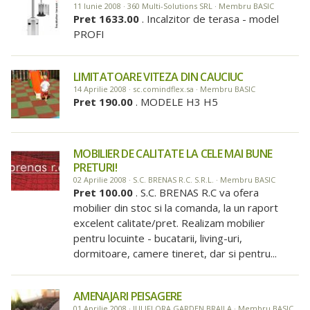
11 Iunie 2008 · 360 Multi-Solutions SRL · Membru BASIC
Pret 1633.00
. Incalzitor de terasa - model
PROFI
LIMITATOARE VITEZA DIN CAUCIUC
14 Aprilie 2008 · sc.comindflex.sa · Membru BASIC
Pret 190.00
. MODELE H3 H5
MOBILIER DE CALITATE LA CELE MAI BUNE
PRETURI!
02 Aprilie 2008 · S.C. BRENAS R.C. S.R.L. · Membru BASIC
Pret 100.00
. S.C. BRENAS R.C va ofera
mobilier din stoc si la comanda, la un raport
excelent calitate/pret. Realizam mobilier
pentru locuinte - bucatarii, living-uri,
dormitoare, camere tineret, dar si pentru...
AMENAJARI PEISAGERE
01 Aprilie 2008 · IULIFLORA GARDEN BRAILA · Membru BASIC