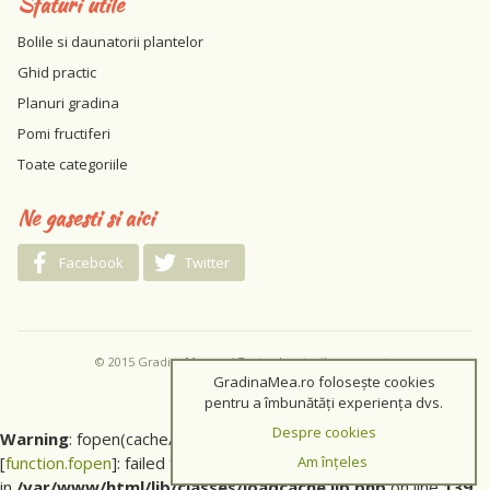
Sfaturi utile
Bolile si daunatorii plantelor
Ghid practic
Planuri gradina
Pomi fructiferi
Toate categoriile
Ne gasesti si aici
Facebook
Twitter
© 2015 GradinaMea.ro / Toate drepturile rezervate
GradinaMea.ro folosește cookies
pentru a îmbunătăți experiența dvs.
Despre cookies
Warning
: fopen(cache/d8c99cba1ad81f2c07579195ff54c74e)
Am înțeles
[
function.fopen
]: failed to open stream: No such file or directory
in
/var/www/html/lib/classes/loadcache.lib.php
on line
139