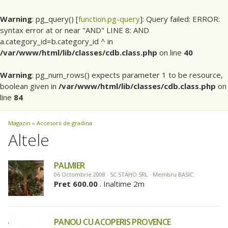
Warning
: pg_query() [
function.pg-query
]: Query failed: ERROR:
syntax error at or near "AND" LINE 8: AND
a.category_id=b.category_id ^ in
/var/www/html/lib/classes/cdb.class.php
on line
40
Warning
: pg_num_rows() expects parameter 1 to be resource,
boolean given in
/var/www/html/lib/classes/cdb.class.php
on
line
84
Magazin
»
Accesorii de gradina
Altele
PALMIER
06 Octombrie 2008 · SC STAHO SRL · Membru BASIC
Pret 600.00
. Inaltime 2m
PANOU CU ACOPERIS PROVENCE