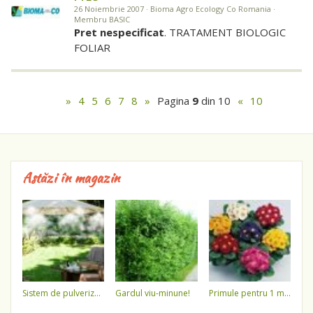
26 Noiembrie 2007 · Bioma Agro Ecology Co Romania ·
Membru BASIC
Pret nespecificat
. TRATAMENT BIOLOGIC
FOLIAR
»
4
5
6
7
8
»
Pagina
9
din 10
«
10
Astăzi în magazin
sistem de pulverizare a apei
gardul viu-minune!
primule pentru 1 martie 3,5 lei / ghiveci !!!!