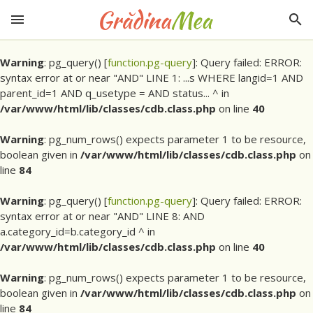
Warning
: pg_query() [
function.pg-query
]: Query failed: ERROR:
syntax error at or near "AND" LINE 1: ...s WHERE langid=1 AND
parent_id=1 AND q_usetype = AND status... ^ in
/var/www/html/lib/classes/cdb.class.php
on line
40
Warning
: pg_num_rows() expects parameter 1 to be resource,
boolean given in
/var/www/html/lib/classes/cdb.class.php
on
line
84
Warning
: pg_query() [
function.pg-query
]: Query failed: ERROR:
syntax error at or near "AND" LINE 8: AND
a.category_id=b.category_id ^ in
/var/www/html/lib/classes/cdb.class.php
on line
40
Warning
: pg_num_rows() expects parameter 1 to be resource,
boolean given in
/var/www/html/lib/classes/cdb.class.php
on
line
84