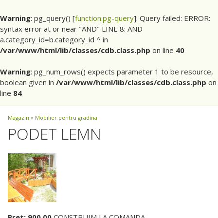
Warning
: pg_query() [
function.pg-query
]: Query failed: ERROR:
syntax error at or near "AND" LINE 8: AND
a.category_id=b.category_id ^ in
/var/www/html/lib/classes/cdb.class.php
on line
40
Warning
: pg_num_rows() expects parameter 1 to be resource,
boolean given in
/var/www/html/lib/classes/cdb.class.php
on
line
84
Magazin
»
Mobilier pentru gradina
PODET LEMN
Pret: 900.00
CONSTRUIM LA COMANDA