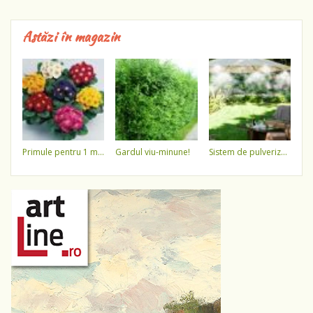
Astăzi în magazin
primule pentru 1 martie 3,5 lei / ghiveci !!!!
gardul viu-minune!
sistem de pulverizare a apei