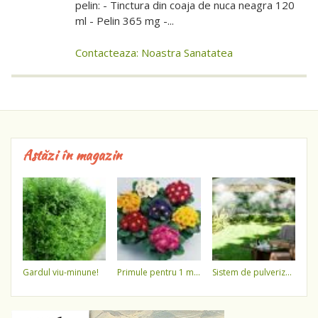
pelin: - Tinctura din coaja de nuca neagra 120
ml - Pelin 365 mg -...
Contacteaza: Noastra Sanatatea
Astăzi în magazin
gardul viu-minune!
primule pentru 1 martie 3,5 lei / ghiveci !!!!
sistem de pulverizare a apei