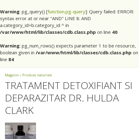
Warning
: pg_query() [
function.pg-query
]: Query failed: ERROR:
syntax error at or near "AND" LINE 8: AND
a.category_id=b.category_id ^ in
/var/www/html/lib/classes/cdb.class.php
on line
40
Warning
: pg_num_rows() expects parameter 1 to be resource,
boolean given in
/var/www/html/lib/classes/cdb.class.php
on
line
84
Magazin
»
Produse naturiste
TRATAMENT DETOXIFIANT SI
DEPARAZITAR DR. HULDA
CLARK