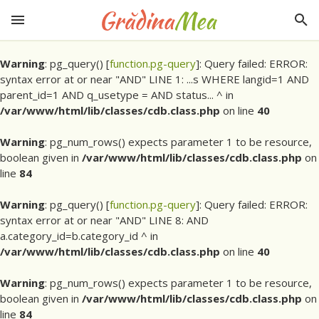
Warning
: pg_query() [
function.pg-query
]: Query failed: ERROR:
syntax error at or near "AND" LINE 1: ...s WHERE langid=1 AND
parent_id=1 AND q_usetype = AND status... ^ in
/var/www/html/lib/classes/cdb.class.php
on line
40
Warning
: pg_num_rows() expects parameter 1 to be resource,
boolean given in
/var/www/html/lib/classes/cdb.class.php
on
line
84
Warning
: pg_query() [
function.pg-query
]: Query failed: ERROR:
syntax error at or near "AND" LINE 8: AND
a.category_id=b.category_id ^ in
/var/www/html/lib/classes/cdb.class.php
on line
40
Warning
: pg_num_rows() expects parameter 1 to be resource,
boolean given in
/var/www/html/lib/classes/cdb.class.php
on
line
84