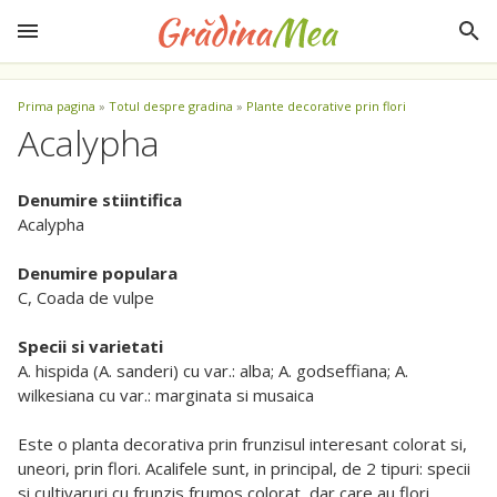
Prima pagina
»
Totul despre gradina
»
Plante decorative prin flori
Acalypha
Denumire stiintifica
Acalypha
Denumire populara
C, Coada de vulpe
Specii si varietati
A. hispida (A. sanderi) cu var.: alba; A. godseffiana; A.
wilkesiana cu var.: marginata si musaica
Este o planta decorativa prin frunzisul interesant colorat si,
uneori, prin flori. Acalifele sunt, in principal, de 2 tipuri: specii
si cultivaruri cu frunzis frumos colorat, dar care au flori