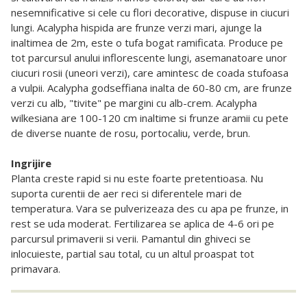
nesemnificative si cele cu flori decorative, dispuse in ciucuri
lungi. Acalypha hispida are frunze verzi mari, ajunge la
inaltimea de 2m, este o tufa bogat ramificata. Produce pe
tot parcursul anului inflorescente lungi, asemanatoare unor
ciucuri rosii (uneori verzi), care amintesc de coada stufoasa
a vulpii. Acalypha godseffiana inalta de 60-80 cm, are frunze
verzi cu alb, "tivite" pe margini cu alb-crem. Acalypha
wilkesiana are 100-120 cm inaltime si frunze aramii cu pete
de diverse nuante de rosu, portocaliu, verde, brun.
Ingrijire
Planta creste rapid si nu este foarte pretentioasa. Nu
suporta curentii de aer reci si diferentele mari de
temperatura. Vara se pulverizeaza des cu apa pe frunze, in
rest se uda moderat. Fertilizarea se aplica de 4-6 ori pe
parcursul primaverii si verii. Pamantul din ghiveci se
inlocuieste, partial sau total, cu un altul proaspat tot
primavara.