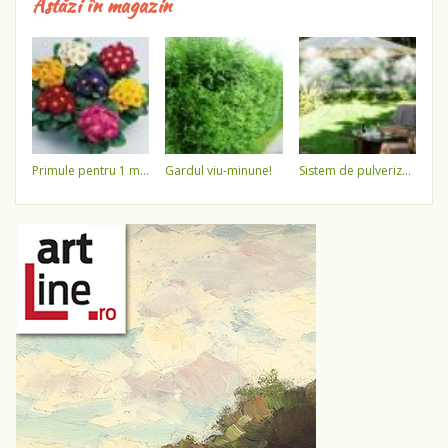
Astăzi în magazin
primule pentru 1 martie 3,5 lei / ghiveci !!!!
gardul viu-minune!
sistem de pulverizare a apei