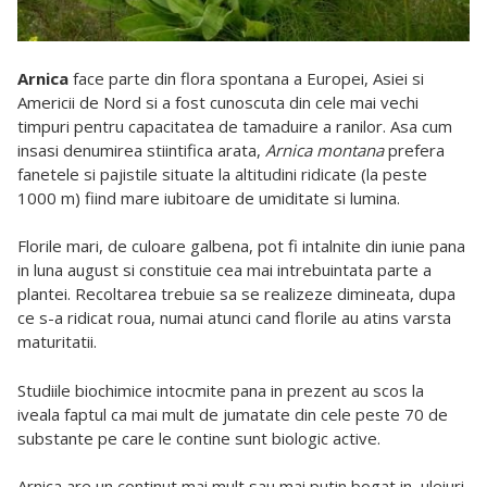
Arnica
face parte din flora spontana a Europei, Asiei si
Americii de Nord si a fost cunoscuta din cele mai vechi
timpuri pentru capacitatea de tamaduire a ranilor. Asa cum
insasi denumirea stiintifica arata,
Arnica montana
prefera
fanetele si pajistile situate la altitudini ridicate (la peste
1000 m) fiind mare iubitoare de umiditate si lumina.
Florile mari, de culoare galbena, pot fi intalnite din iunie pana
in luna august si constituie cea mai intrebuintata parte a
plantei. Recoltarea trebuie sa se realizeze dimineata, dupa
ce s-a ridicat roua, numai atunci cand florile au atins varsta
maturitatii.
Studiile biochimice intocmite pana in prezent au scos la
iveala faptul ca mai mult de jumatate din cele peste 70 de
substante pe care le contine sunt biologic active.
Arnica are un continut mai mult sau mai putin bogat in uleiuri