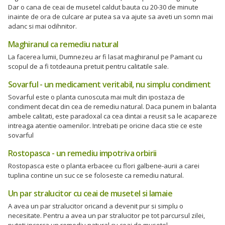
Dar o cana de ceai de musetel caldut bauta cu 20-30 de minute
inainte de ora de culcare ar putea sa va ajute sa aveti un somn mai
adanc si mai odihnitor.
Maghiranul ca remediu natural
La facerea lumii, Dumnezeu ar fi lasat maghiranul pe Pamant cu
scopul de a fi totdeauna pretuit pentru calitatile sale.
Sovarful - un medicament veritabil, nu simplu condiment
Sovarful este o planta cunoscuta mai mult din ipostaza de
condiment decat din cea de remediu natural. Daca punem in balanta
ambele calitati, este paradoxal ca cea dintai a reusit sa le acapareze
intreaga atentie oamenilor. Intrebati pe oricine daca stie ce este
sovarful
Rostopasca - un remediu impotriva orbirii
Rostopasca este o planta erbacee cu flori galbene-aurii a carei
tuplina contine un suc ce se foloseste ca remediu natural.
Un par stralucitor cu ceai de musetel si lamaie
A avea un par stralucitor oricand a devenit pur si simplu o
necesitate. Pentru a avea un par stralucitor pe tot parcursul zilei,