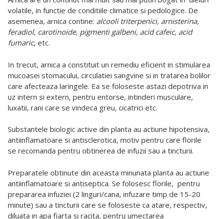
volatile, in functie de conditiile climatice si pedologice. De
asemenea, arnica contine:
alcooli triterpenici, arnisterina,
feradiol, carotinoide, pigmenti galbeni, acid cafeic, acid
fumaric
, etc.
In trecut, arnica a constituit un remediu eficient in stimularea
mucoasei stomacului, circulatiei sangvine si in tratarea bolilor
care afecteaza laringele. Ea se foloseste astazi depotriva in
uz intern si extern, pentru entorse, intinderi musculare,
luxatii, rani care se vindeca greu, cicatrici etc.
Substantele biologic active din planta au actiune hipotensiva,
antiinflamatoare si antisclerotica, motiv pentru care florile
se recomanda pentru obtinerea de infuzii sau a tincturii.
Preparatele obtinute din aceasta minunata planta au actiune
antiinflamatoare si antiseptica. Se folosesc florile, pentru
prepararea infuziei (2 linguri/cana, infuzare timp de 15-20
minute) sau a tincturii care se foloseste ca atare, respectiv,
diluata in apa fiarta si racita, pentru umectarea