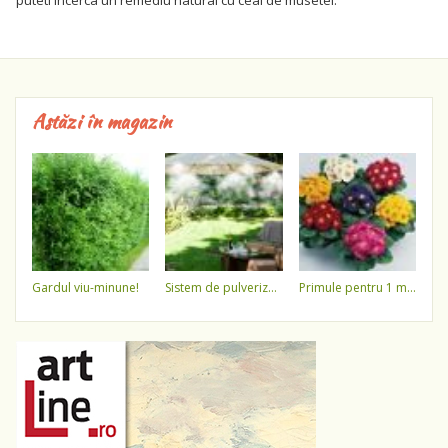
puteti incerca un remediu natural cu ceai de musetel.
Astăzi în magazin
gardul viu-minune!
sistem de pulverizare a apei
primule pentru 1 martie 3,5 lei / ghiveci !!!!