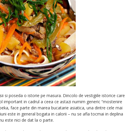
i si poseda o istorie pe masura. Dincolo de vestigiile istorice care
rol important in cadrul a ceea ce astazi numim generic “mostenire
zbeka, face parte din marea bucatarie asiatica, una dintre cele mai
iuni este in general bogata in calorii – nu se afla tocmai in deplina
nu este nici de dat la o parte.