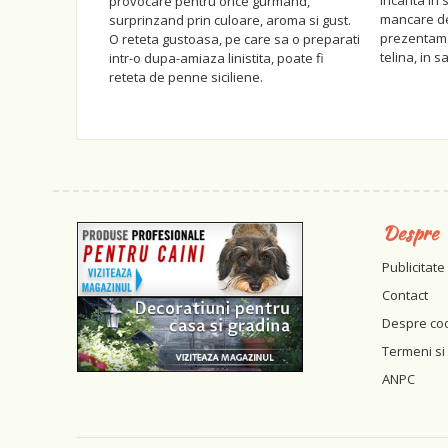
incanta in 
provocare pentru orice gurmand,
mancare de
surprinzand prin culoare, aroma si gust.
prezentam o
O reteta gustoasa, pe care sa o preparati
telina, in 
intr-o dupa-amiaza linistita, poate fi
reteta de penne siciliene.
Despre
Publicitate
Contact
Despre co
Termeni si 
ANPC