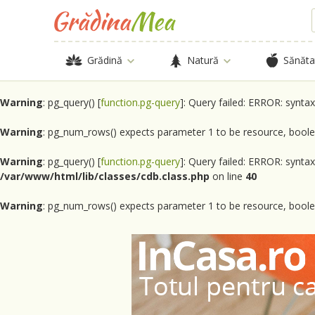
Grădină
Natură
Sănăta
Warning
: pg_query() [
function.pg-query
]: Query failed: ERROR: synta
Warning
: pg_num_rows() expects parameter 1 to be resource, boole
Warning
: pg_query() [
function.pg-query
]: Query failed: ERROR: synta
/var/www/html/lib/classes/cdb.class.php
on line
40
Warning
: pg_num_rows() expects parameter 1 to be resource, boole