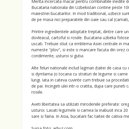
Merita incercata macar pentru combinatiile inedite d
Bucataria nationala din Uzbekistan contine peste 100
maiestriei bucatarilor. In mod traditional, uzbecii su
de pe masa nici preparatele din oaie sau cal (carnati,
Printre ingredientele adoptate treptat, dintre care u
dovleacul, cartoful si rosiile. Bucataria uzbeka folo
uscati. Trebuie stiut ca emblema Asiei centrale in mat
numeste "plov", si este o mancare facuta din orez c
condimente, usturoi si gutui.
Alte feluri nationale includ lagman (taitei de casa c
si dymlama (o tocana cu straturi de legume si carne 
lungi. Iata in cateva cuvinte cum trebuie sa procedati:
de pai. Incingeti ulei intr-o cratita, dupa care puneti
rosiile.
Aveti libertatea sa utilizati mirodeniile preferate: o
usturoi. Lasati legumele si carnea la inabusit inca 20 
sare si faina. In Asia, bucatarii fac taiteii de cativa m
Sursa foto: arbuz.com