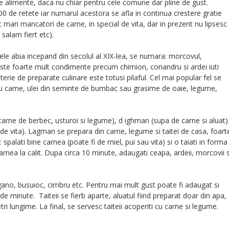
e alimente, daca nu chiar pentru cele comune dar pline de gust.
0 de retete iar numarul acestora se afla in continua crestere gratie
nt mari mancatori de carne, in special de vita, dar in prezent nu lipsesc
 salam fiert etc).
nele abia incepand din secolul al XIX-lea, se numara: morcovul,
seste foarte mult condimente precum chimion, coriandru si ardei iuti
erie de preparate culinare este totusi pilaful. Cel mai popular fel se
u carne, ulei din seminte de bumbac sau grasime de oaie, legume,
u carne de berbec, usturoi si legume), d ighman (supa de carne si aluat)
de vita). Lagman se prepara din carne, legume si taitei de casa, foart
 spalati bine carnea (poate fi de miel, pui sau vita) si o taiati in forma
 carnea la calit. Dupa circa 10 minute, adaugati ceapa, ardeii, morcovii s
regano, busuioc, cimbru etc. Pentru mai mult gust poate fi adaugat si
de minute. Taiteii se fierb aparte, aluatul fiind preparat doar din apa,
etri lungime. La final, se servesc taiteii acoperiti cu carne si legume.