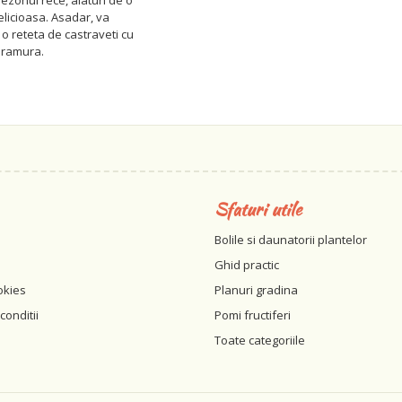
sezonul rece, alaturi de o
licioasa. Asadar, va
 reteta de castraveti cu
saramura.
Sfaturi utile
Bolile si daunatorii plantelor
Ghid practic
okies
Planuri gradina
conditii
Pomi fructiferi
Toate categoriile