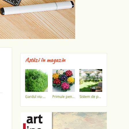
Astăzi în magazin
gardul viu-minune!
primule pentru 1 martie 3,5 lei / ghiveci !!!!
sistem de pulverizare a apei