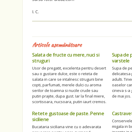
I. C.
Articole asemănătoare
Salata de fructe cu mere, nuci si
Supa de 
struguri
varstele
Usor de pregatit, excelenta pentru desert
Supa de pe
sau o gustare dulce, este o reteta de
delicatesa 
salata in care se intalnesc strugurii bine
adulti. Tine
copti, parfumati, merele dulci cu aroma
oaselor car
serilor de toamna si nucile crude sau
cineva s-a 
putin prajite, dupa gust. Iar la final miere,
de mai jos.
scortisoara, nucsoara, putin iaurt cremos.
Retete gustoase de paste. Penne
Castravet
siciliene
Conservele 
migala in b
Bucataria siciliana vine cu o adevarata