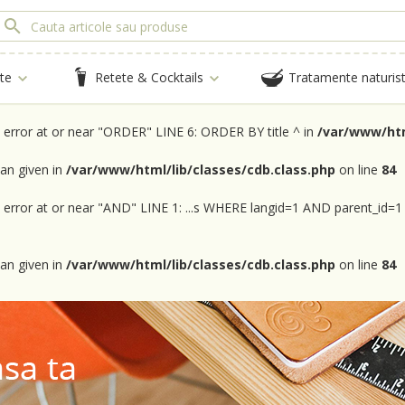
te
Retete & Cocktails
Tratamente naturis
x error at or near "ORDER" LINE 6: ORDER BY title ^ in
/var/www/htm
an given in
/var/www/html/lib/classes/cdb.class.php
on line
84
x error at or near "AND" LINE 1: ...s WHERE langid=1 AND parent_id=1
an given in
/var/www/html/lib/classes/cdb.class.php
on line
84