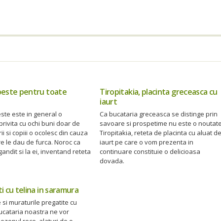
peste pentru toate
Tiropitakia, placinta greceasca cu
iaurt
ste este in general o
Ca bucataria greceasca se distinge prin
privita cu ochi buni doar de
savoare si prospetime nu este o noutate
rii si copiii o ocolesc din cauza
Tiropitakia, reteta de placinta cu aluat d
e le dau de furca. Noroc ca
iaurt pe care o vom prezenta in
gandit si la ei, inventand reteta
continuare constituie o delicioasa
dovada.
i cu telina in saramura
si muraturile pregatite cu
ucataria noastra ne vor