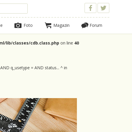
te
Foto
Magazin
Forum
l/lib/classes/cdb.class.php
on line
40
 AND q_usetype = AND status... ^ in