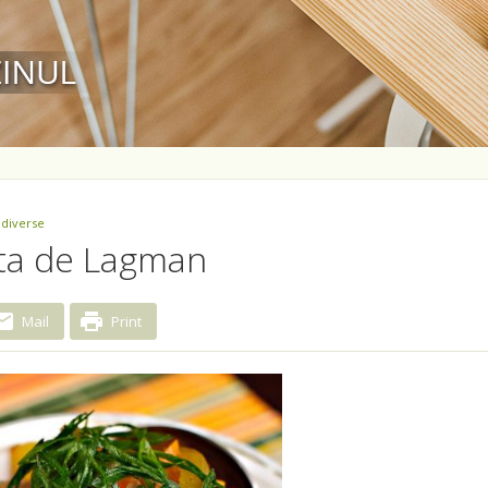
 diverse
eta de Lagman
Mail
Print