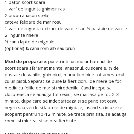
1 baton scortisoara
1 varf de lingurita ghimbir ras
2 bucati anason stelat
cateva felioare de mar rosu
1 varf de lingurita extract de vanilie sau ½ pastaie de vanilie
2 lingurite miere
½ cana lapte de migdale
(optional) ¼ cana rom alb sau brun
Mod de preparare
: puneti intr-un mojar batonul de
scortisoara sfaramat inainte, anasonul, cuisoarele, ½ de
pastaie de vanilie, ghimbirul, maruntind bine tot amestecul
cu un pistil. Separat se pune la fiert cidrul de mere pe foc
mediu cu feliile de mar si mirodeniile. Cand incepe sa
clocoteasca se adauga tot ceaiul, se mai lasa pe foc 2-3
minute, dupa care se indeparteaza si se pune tot ceaiul
negru sau verde si laptele de migdale, lasand sa infuzeze
acoperit pentru 10-12 minute. Se trece prin sita, se adauga
romul si mierea, si se bea fierbinte.
Foto: publicdomainpictures.net