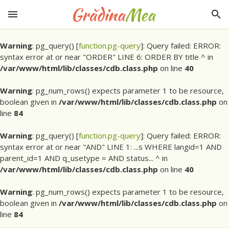
Warning
: pg_query() [
function.pg-query
]: Query failed: ERROR:
syntax error at or near "ORDER" LINE 6: ORDER BY title ^ in
/var/www/html/lib/classes/cdb.class.php
on line
40
Warning
: pg_num_rows() expects parameter 1 to be resource,
boolean given in
/var/www/html/lib/classes/cdb.class.php
on
line
84
Warning
: pg_query() [
function.pg-query
]: Query failed: ERROR:
syntax error at or near "AND" LINE 1: ...s WHERE langid=1 AND
parent_id=1 AND q_usetype = AND status... ^ in
/var/www/html/lib/classes/cdb.class.php
on line
40
Warning
: pg_num_rows() expects parameter 1 to be resource,
boolean given in
/var/www/html/lib/classes/cdb.class.php
on
line
84