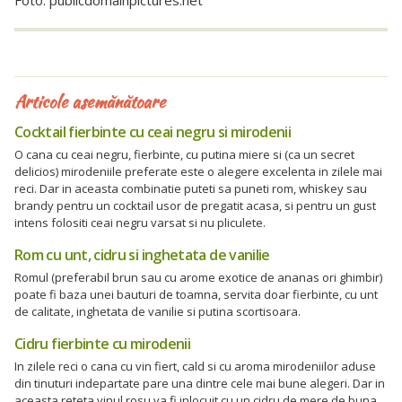
Articole asemănătoare
Cocktail fierbinte cu ceai negru si mirodenii
O cana cu ceai negru, fierbinte, cu putina miere si (ca un secret
delicios) mirodeniile preferate este o alegere excelenta in zilele mai
reci. Dar in aceasta combinatie puteti sa puneti rom, whiskey sau
brandy pentru un cocktail usor de pregatit acasa, si pentru un gust
intens folositi ceai negru varsat si nu pliculete.
Rom cu unt, cidru si inghetata de vanilie
Romul (preferabil brun sau cu arome exotice de ananas ori ghimbir)
poate fi baza unei bauturi de toamna, servita doar fierbinte, cu unt
de calitate, inghetata de vanilie si putina scortisoara.
Cidru fierbinte cu mirodenii
In zilele reci o cana cu vin fiert, cald si cu aroma mirodeniilor aduse
din tinuturi indepartate pare una dintre cele mai bune alegeri. Dar in
aceasta reteta vinul rosu va fi inlocuit cu un cidru de mere de buna