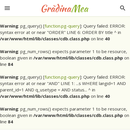
Warning
: pg_query() [
function.pg-query
]: Query failed: ERROR:
syntax error at or near "ORDER" LINE 6: ORDER BY title ^ in
/var/www/html/lib/classes/cdb.class.php
on line
40
Warning
: pg_num_rows() expects parameter 1 to be resource,
boolean given in
/var/www/html/lib/classes/cdb.class.php
on
line
84
Warning
: pg_query() [
function.pg-query
]: Query failed: ERROR:
syntax error at or near "AND" LINE 1: ...s WHERE langid=1 AND
parent_id=1 AND q_usetype = AND status... ^ in
/var/www/html/lib/classes/cdb.class.php
on line
40
Warning
: pg_num_rows() expects parameter 1 to be resource,
boolean given in
/var/www/html/lib/classes/cdb.class.php
on
line
84