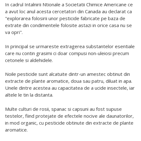
In cadrul Intalnirii Ntionale a Societatii Chimice Americane ce
a avut loc anul acesta cercetatori din Canada au declarat ca
"explorarea folosirii unor pesticide fabricate pe baza de
extrate din condimentele folosite astazi in orice casa nu se
va opri".
In principal se urmareste extragerea substantelor esentiale
care nu contin grasimi ci doar compusi non-uleiosi precum
cetonele si aldehidele.
Noile pesticide sunt alcatuite dintr-un amestec obtinut din
extracte de plante aromatice, doua sau patru, diluat in apa.
Unele dintre acestea au capacitatea de a ucide insectele, iar
altele le tin la distanta.
Multe culturi de rosii, spanac si capsuni au fost supuse
testelor, fiind protejate de efectele nocive ale daunatorilor,
in mod organic, cu pesticide obtinute din extracte de plante
aromatice.