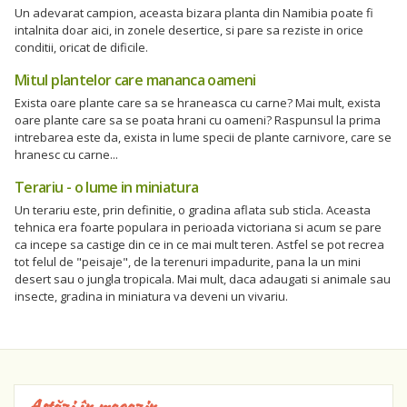
Un adevarat campion, aceasta bizara planta din Namibia poate fi
intalnita doar aici, in zonele desertice, si pare sa reziste in orice
conditii, oricat de dificile.
Mitul plantelor care mananca oameni
Exista oare plante care sa se hraneasca cu carne? Mai mult, exista
oare plante care sa se poata hrani cu oameni? Raspunsul la prima
intrebarea este da, exista in lume specii de plante carnivore, care se
hranesc cu carne...
Terariu - o lume in miniatura
Un terariu este, prin definitie, o gradina aflata sub sticla. Aceasta
tehnica era foarte populara in perioada victoriana si acum se pare
ca incepe sa castige din ce in ce mai mult teren. Astfel se pot recrea
tot felul de "peisaje", de la terenuri impadurite, pana la un mini
desert sau o jungla tropicala. Mai mult, daca adaugati si animale sau
insecte, gradina in miniatura va deveni un vivariu.
Astăzi în magazin