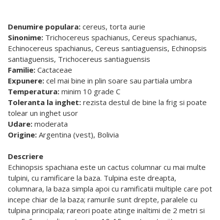
Denumire populara:
cereus, torta aurie
Sinonime:
Trichocereus spachianus, Cereus spachianus,
Echinocereus spachianus, Cereus santiaguensis, Echinopsis
santiaguensis, Trichocereus santiaguensis
Familie:
Cactaceae
Expunere:
cel mai bine in plin soare sau partiala umbra
Temperatura:
minim 10 grade C
Toleranta la inghet:
rezista destul de bine la frig si poate
tolear un inghet usor
Udare:
moderata
Origine:
Argentina (vest), Bolivia
Descriere
Echinopsis spachiana este un cactus columnar cu mai multe
tulpini, cu ramificare la baza. Tulpina este dreapta,
columnara, la baza simpla apoi cu ramificatii multiple care pot
incepe chiar de la baza; ramurile sunt drepte, paralele cu
tulpina principala; rareori poate atinge inaltimi de 2 metri si