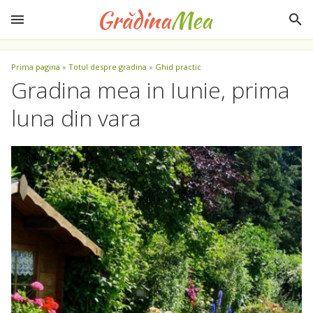
Prima pagina
»
Totul despre gradina
»
Ghid practic
Gradina mea in Iunie, prima
luna din vara