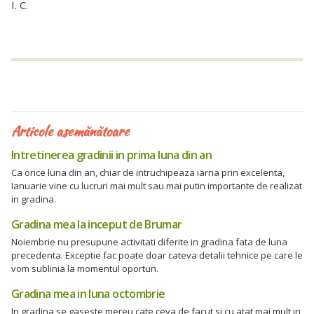
I. C.
Articole asemănătoare
Intretinerea gradinii in prima luna din an
Ca orice luna din an, chiar de intruchipeaza iarna prin excelenta,
Ianuarie vine cu lucruri mai mult sau mai putin importante de realizat
in gradina.
Gradina mea la inceput de Brumar
Noiembrie nu presupune activitati diferite in gradina fata de luna
precedenta. Exceptie fac poate doar cateva detalii tehnice pe care le
vom sublinia la momentul oportun.
Gradina mea in luna octombrie
In gradina se gaseste mereu cate ceva de facut si cu atat mai mult in