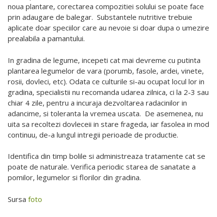
noua plantare, corectarea compozitiei solului se poate face
prin adaugare de balegar. Substantele nutritive trebuie
aplicate doar speciilor care au nevoie si doar dupa o umezire
prealabila a pamantului.
In gradina de legume, incepeti cat mai devreme cu putinta
plantarea legumelor de vara (porumb, fasole, ardei, vinete,
rosii, dovleci, etc). Odata ce culturile si-au ocupat locul lor in
gradina, specialistii nu recomanda udarea zilnica, ci la 2-3 sau
chiar 4 zile, pentru a incuraja dezvoltarea radacinilor in
adancime, si toleranta la vremea uscata. De asemenea, nu
uita sa recoltezi dovleceii in stare frageda, iar fasolea in mod
continuu, de-a lungul intregii perioade de productie.
Identifica din timp bolile si administreaza tratamente cat se
poate de naturale. Verifica periodic starea de sanatate a
pomilor, legumelor si florilor din gradina.
Sursa
foto