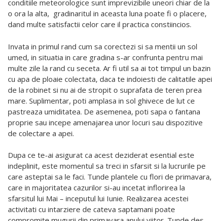
conditiile meteorologice sunt imprevizibile uneori chiar de la
o ora la alta, gradinaritul in aceasta luna poate fi o placere,
dand multe satisfactii celor care il practica constiincios.
Invata in primul rand cum sa corectezi si sa mentii un sol
umed, in situatia in care gradina s-ar confrunta pentru mai
multe zile la rand cu seceta. Ar fi util sa ai tot timpul un bazin
cu apa de ploaie colectata, daca te indoiesti de calitatile apei
de la robinet si nu ai de stropit o suprafata de teren prea
mare. Suplimentar, poti amplasa in sol ghivece de lut ce
pastreaza umiditatea. De asemenea, poti sapa o fantana
proprie sau incepe amenajarea unor locuri sau dispozitive
de colectare a apei.
Dupa ce te-ai asigurat ca acest deziderat esential este
indeplinit, este momentul sa treci in sfarsit si la lucrurile pe
care asteptai sa le faci. Tunde plantele cu flori de primavara,
care in majoritatea cazurilor si-au incetat inflorirea la
sfarsitul lui Mai – inceputul lui Iunie. Realizarea acestei
activitati cu intarziere de cateva saptamani poate
compromite mugurii din primavara anului viitor. Tunde des