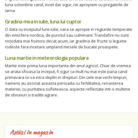
luna octombrie cand, incet dar sigur, ne apropiem cu pregatirile de
iarna.
Gradina mea in iulie, luna lui cuptor
O data cu inceputul lunii iulie, vara se apropie in regiunile temperate
din emisfera nordica, de punctul sau culminant. Trandafirii nu sunt
niciodata mai frumosi decat acum, iar gradina de fructe si legume
rodeste fara incetare umpland mesele de bucate proaspete.
Luna martie in meteorologia populara
Martie este prima luna importanta din anul agricol. Chiar de vremea
se arata sfioasa la inceput, fi sigur ca mult nu mai este pana cand
primavara isi va intra deplin in drepturi. Din cele mai vechi timpuri,
oamenii au asociat aceasta perioada cu fertilitatea, renasterea
materiei, cu puritatea sufleteasca, aspecte reflectate intr-o multime
de obiceiuri si traditii agrare.
Astăzi în magazin