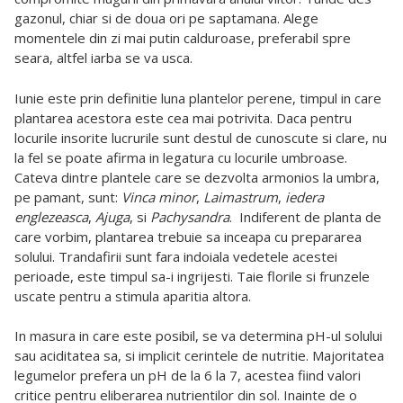
gazonul, chiar si de doua ori pe saptamana. Alege
momentele din zi mai putin calduroase, preferabil spre
seara, altfel iarba se va usca.
Iunie este prin definitie luna plantelor perene, timpul in care
plantarea acestora este cea mai potrivita. Daca pentru
locurile insorite lucrurile sunt destul de cunoscute si clare, nu
la fel se poate afirma in legatura cu locurile umbroase.
Cateva dintre plantele care se dezvolta armonios la umbra,
pe pamant, sunt:
Vinca minor
,
Laimastrum
,
iedera
englezeasca
,
Ajuga
, si
Pachysandra
. Indiferent de planta de
care vorbim, plantarea trebuie sa inceapa cu prepararea
solului. Trandafirii sunt fara indoiala vedetele acestei
perioade, este timpul sa-i ingrijesti. Taie florile si frunzele
uscate pentru a stimula aparitia altora.
In masura in care este posibil, se va determina pH-ul solului
sau aciditatea sa, si implicit cerintele de nutritie. Majoritatea
legumelor prefera un pH de la 6 la 7, acestea fiind valori
critice pentru eliberarea nutrientilor din sol. Inainte de o