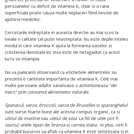
persoanelor cu deficit de vitamina K, chiar si o rana
superficiala poate cauza multe neplaceri fiind nevoie de
ajutorul medicilor.
Cercetarile indreptate in aceasta directie au mai scos la
iveala o calitate cel putin neasteptata. Nu este deplin inteles
modul in care vitamina K ajuta la formarea oaselor si
cresterea densitatii lor insa este de netagaduit ca acest
lucru se intampla.
Nu va panicanti observand ca etichetele alimentelor nu
prezinta o cantitate importanta de vitamina K. Cele mai
multe persoane adulte sanatoase o achizitioneaza "din
mers" prin consumul alimentelor naturale.
Spanacul
,
varza
,
broccoli
,
varza de Bruxelles
si
sparanghelul
sunt surse foarte bune ale acestui compus organic, ca si
uleiul de masline
sau
uleiul de soia
. La fel de utile pot fi
iaurtul
, unele tipuri de
branza
si
carnea
slaba
. In plus, veti fi
probabil bucurosi sa aflati ca vitamina K este sintetizata si in