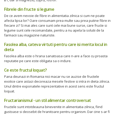
Fibrele din fructe si legume
De ce avem nevoie de fibre in alimentatia zilnica si cum ne poate
afecta lipsa lor? Oare consumam prea multe sau prea putine fibre in
fiecare zi? Si mai ales care sunt cele mai bune surse, care fructe si
legume sunt cele recomandate, pentru a nu apela la solutii de la
farmacii sau magazine naturiste.
Fasolea alba, cateva virtuti pentru care isi merita locul in
dieta
Fasolea alba este o hrana sanatoasa care n-are a face cu proasta
reputatie pe care este obligata sa o indure.
Ce este fructul loquat?
Pana deunazi in Romania nici macar nu se auzise de fructele
exotice care astazi decoreaza mesele festive si intra in dieta zilnica.
Unul dintre exponatele reprezentative in acest sens este fructul
loquat.
Fructarianismul - un stil alimentar controversat
Fructele sunt intotdeauna binevenite in alimentatia zilnica, fiind
gustoase si deosebit de hranitoare pentru organism. Dar cine s-ar fi