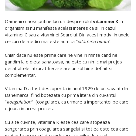
Oamenii cunosc putine lucruri despre rolul
vitaminei K
in
organism si nu manifesta acelasi interes ca si in cazul
vitaminei C sau a vitaminei Soarelui. Din acest motiv, in unele
cercuri de medici mai este numita "
vitamina uitata
".
Chiar daca nu este prima care ne vine in minte cand ne
gandim la o dieta sanatoasa, nu este cu nimic mai prejos
decat altele intrucat fiecare are un rol bine definit si
complementar.
Vitamina D a fost descoperita in anul 1929 de un savant din
Danemarca fiind botezata cu prima litera din cuvantul
"
koagulation
" (coagulare), ca urmare a importantei pe care
o joaca in acest proces.
Cu alte cuvinte, vitamina K este cea care stopeaza
sangerarea prin coagularea sangelui si tot ea este cea care
grabeste procesul de vindecare a ranilor. In cazul