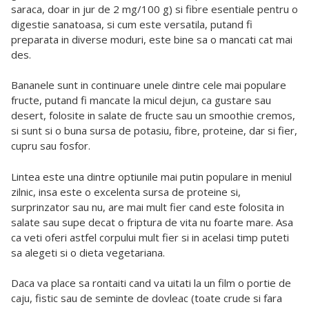
saraca, doar in jur de 2 mg/100 g) si fibre esentiale pentru o
digestie sanatoasa, si cum este versatila, putand fi
preparata in diverse moduri, este bine sa o mancati cat mai
des.
Bananele sunt in continuare unele dintre cele mai populare
fructe, putand fi mancate la micul dejun, ca gustare sau
desert, folosite in salate de fructe sau un smoothie cremos,
si sunt si o buna sursa de potasiu, fibre, proteine, dar si fier,
cupru sau fosfor.
Lintea este una dintre optiunile mai putin populare in meniul
zilnic, insa este o excelenta sursa de proteine si,
surprinzator sau nu, are mai mult fier cand este folosita in
salate sau supe decat o friptura de vita nu foarte mare. Asa
ca veti oferi astfel corpului mult fier si in acelasi timp puteti
sa alegeti si o dieta vegetariana.
Daca va place sa rontaiti cand va uitati la un film o portie de
caju, fistic sau de seminte de dovleac (toate crude si fara