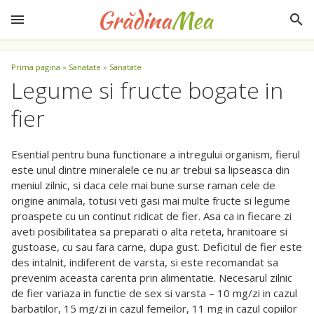
Prima pagina
»
Sanatate
»
Sanatate
Legume si fructe bogate in
fier
Esential pentru buna functionare a intregului organism, fierul
este unul dintre mineralele ce nu ar trebui sa lipseasca din
meniul zilnic, si daca cele mai bune surse raman cele de
origine animala, totusi veti gasi mai multe fructe si legume
proaspete cu un continut ridicat de fier. Asa ca in fiecare zi
aveti posibilitatea sa preparati o alta reteta, hranitoare si
gustoase, cu sau fara carne, dupa gust. Deficitul de fier este
des intalnit, indiferent de varsta, si este recomandat sa
prevenim aceasta carenta prin alimentatie. Necesarul zilnic
de fier variaza in functie de sex si varsta – 10 mg/zi in cazul
barbatilor, 15 mg/zi in cazul femeilor, 11 mg in cazul copiilor