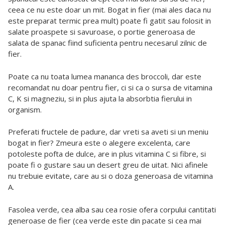
ceea ce nu este doar un mit. Bogat in fier (mai ales daca nu
este preparat termic prea mult) poate fi gatit sau folosit in
salate proaspete si savuroase, o portie generoasa de
salata de spanac fiind suficienta pentru necesarul zilnic de
fier.
Poate ca nu toata lumea mananca des broccoli, dar este
recomandat nu doar pentru fier, ci si ca o sursa de vitamina
C, K si magneziu, si in plus ajuta la absorbtia fierului in
organism.
Preferati fructele de padure, dar vreti sa aveti si un meniu
bogat in fier? Zmeura este o alegere excelenta, care
potoleste pofta de dulce, are in plus vitamina C si fibre, si
poate fi o gustare sau un desert greu de uitat. Nici afinele
nu trebuie evitate, care au si o doza generoasa de vitamina
A.
Fasolea verde, cea alba sau cea rosie ofera corpului cantitati
generoase de fier (cea verde este din pacate si cea mai