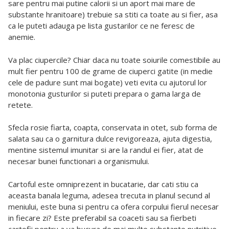
sare pentru mai putine calorii si un aport mai mare de
substante hranitoare) trebuie sa stiti ca toate au si fier, asa
ca le puteti adauga pe lista gustarilor ce ne feresc de
anemie.
Va plac ciupercile? Chiar daca nu toate soiurile comestibile au
mult fier pentru 100 de grame de ciuperci gatite (in medie
cele de padure sunt mai bogate) veti evita cu ajutorul lor
monotonia gusturilor si puteti prepara o gama larga de
retete.
Sfecla rosie fiarta, coapta, conservata in otet, sub forma de
salata sau ca o garnitura dulce revigoreaza, ajuta digestia,
mentine sistemul imunitar si are la randul ei fier, atat de
necesar bunei functionari a organismului.
Cartoful este omniprezent in bucatarie, dar cati stiu ca
aceasta banala leguma, adesea trecuta in planul secund al
meniului, este buna si pentru ca ofera corpului fierul necesar
in fiecare zi? Este preferabil sa coaceti sau sa fierbeti
cartofii pentru a va bucura de mai multe substante nutritive.