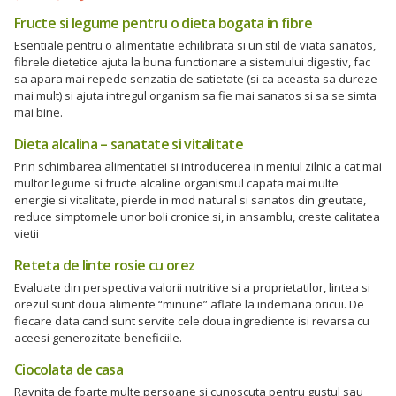
Fructe si legume pentru o dieta bogata in fibre
Esentiale pentru o alimentatie echilibrata si un stil de viata sanatos,
fibrele dietetice ajuta la buna functionare a sistemului digestiv, fac
sa apara mai repede senzatia de satietate (si ca aceasta sa dureze
mai mult) si ajuta intregul organism sa fie mai sanatos si sa se simta
mai bine.
Dieta alcalina – sanatate si vitalitate
Prin schimbarea alimentatiei si introducerea in meniul zilnic a cat mai
multor legume si fructe alcaline organismul capata mai multe
energie si vitalitate, pierde in mod natural si sanatos din greutate,
reduce simptomele unor boli cronice si, in ansamblu, creste calitatea
vietii
Reteta de linte rosie cu orez
Evaluate din perspectiva valorii nutritive si a proprietatilor, lintea si
orezul sunt doua alimente “minune” aflate la indemana oricui. De
fiecare data cand sunt servite cele doua ingrediente isi revarsa cu
aceesi generozitate beneficiile.
Ciocolata de casa
Ravnita de foarte multe persoane si cunoscuta pentru gustul sau