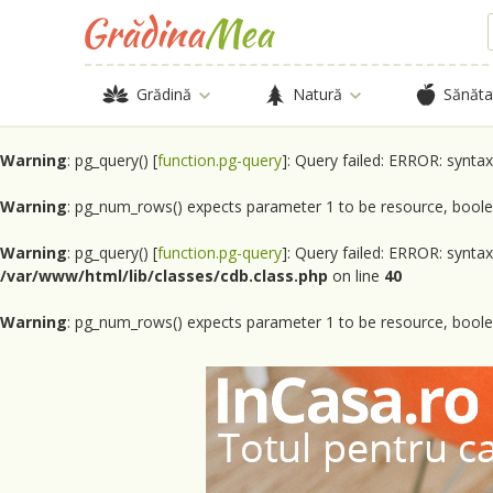
Grădină
Natură
Sănăta
Warning
: pg_query() [
function.pg-query
]: Query failed: ERROR: synta
Warning
: pg_num_rows() expects parameter 1 to be resource, boole
Warning
: pg_query() [
function.pg-query
]: Query failed: ERROR: synta
/var/www/html/lib/classes/cdb.class.php
on line
40
Warning
: pg_num_rows() expects parameter 1 to be resource, boole