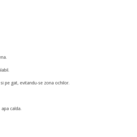
ena.
abil.
a si pe gat, evitandu-se zona ochilor.
 apa calda.