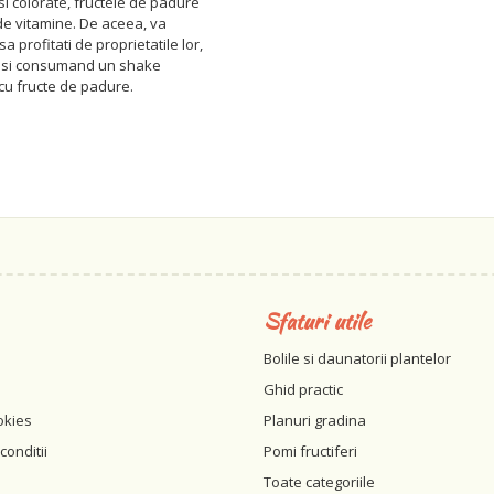
si colorate, fructele de padure
de vitamine. De aceea, va
 profitati de proprietatile lor,
 si consumand un shake
cu fructe de padure.
Sfaturi utile
Bolile si daunatorii plantelor
Ghid practic
okies
Planuri gradina
conditii
Pomi fructiferi
Toate categoriile