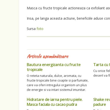
Masca cu fructe tropicale actioneaza ca exfoliant asup
Insa, pe langa aceasta actiune, beneficiile aduse cons
Sursa
foto
Articole asemănătoare
Bautura energizanta cu fructe
Tarta cu 
tropicale
Cu orice fe
desert va f
O reteta naturala, dulce, aromata, cu
fructe tropicale bine coapte si parfumate,
care va oferi intregului organism un plus
de energie si va intari sistemul imunitar.
Hidratare de iarna pentru piele.
Shake rev
Masca faciala cu cacao pudra
padure