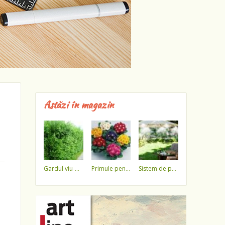
Astăzi în magazin
gardul viu-minune!
primule pentru 1 martie 3,5 lei / ghiveci !!!!
sistem de pulverizare a apei