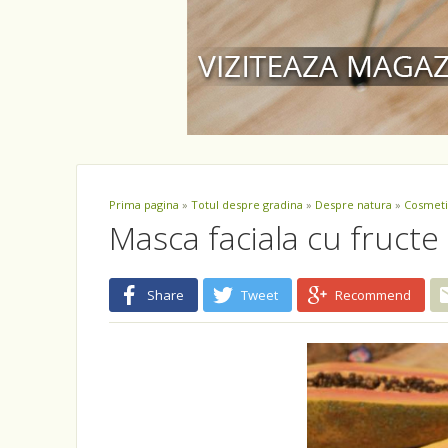
Prima pagina
»
Totul despre gradina
»
Despre natura
»
Cosmeti
Masca faciala cu fructe 
Share
Tweet
Recommend