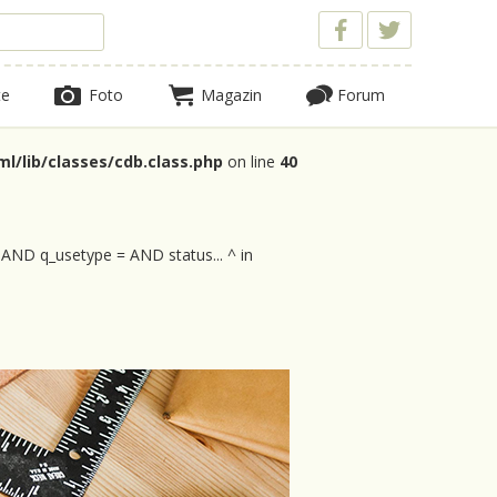
te
Foto
Magazin
Forum
l/lib/classes/cdb.class.php
on line
40
 AND q_usetype = AND status... ^ in