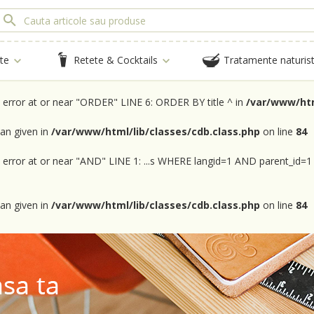
te
Retete & Cocktails
Tratamente naturis
x error at or near "ORDER" LINE 6: ORDER BY title ^ in
/var/www/htm
an given in
/var/www/html/lib/classes/cdb.class.php
on line
84
x error at or near "AND" LINE 1: ...s WHERE langid=1 AND parent_id=1
an given in
/var/www/html/lib/classes/cdb.class.php
on line
84