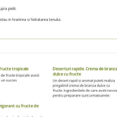
ra pielii.
tau in hranirea si hidratarea tenului.
fructe tropicale
Deserturi rapide. Crema de branz
dulce cu fructe
l de fructe tropicale acest
i un succes
Un desert rapid si aromat puteti realiza
pregatind crema de branza dulce cu
fructe. Ingredientele de care aveti nevoi
pentru preparare sunt urmatoarele:
igorant cu fructe de