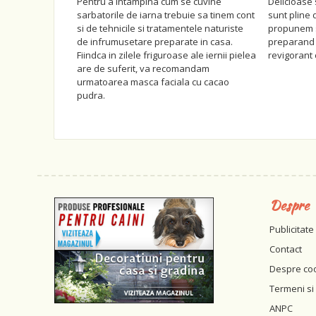
Pentru a intampina cum se cuvine
Delicioase 
sarbatorile de iarna trebuie sa tinem cont
sunt pline 
si de tehnicile si tratamentele naturiste
propunem sa
de infrumusetare preparate in casa.
preparand
Fiindca in zilele friguroase ale iernii pielea
revigorant 
are de suferit, va recomandam
urmatoarea masca faciala cu cacao
pudra.
Despre
Publicitate
Contact
Despre co
Termeni si 
ANPC