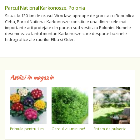
Parcul National Karkonosze, Polonia
Situat la 130 km de orasul Wrocław, aproape de granita cu Republica
Ceha, Parcul National Karkonosze constituie una dintre cele mai
importante arii protejate din partea sud-vestica a Poloniei. Numele
desemneaza lantul montan Karkonosze care desparte bazinele
hidrografice ale raurilor Elba si Oder.
Astăzi în magazin
primule pentru 1 martie 3,5 lei / ghiveci !!!!
gardul viu-minune!
sistem de pulverizare a apei