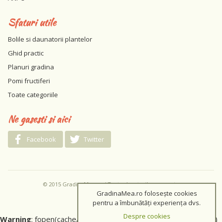
Sfaturi utile
Bolile si daunatorii plantelor
Ghid practic
Planuri gradina
Pomi fructiferi
Toate categoriile
Ne gasesti si aici
Facebook
Twitter
© 2015 GradinaMea.ro / Toate drepturile rezervate
GradinaMea.ro folosește cookies
pentru a îmbunătăți experiența dvs.
Despre cookies
Warning
: fopen(cache/5cb649a36581550d4023fe6ba48c80fd)