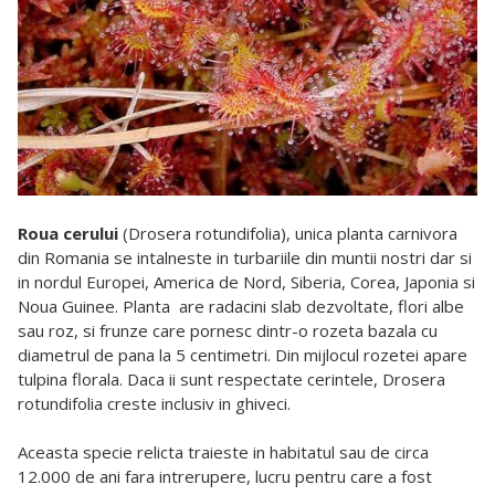
Roua cerului
(Drosera rotundifolia), unica planta carnivora
din Romania se intalneste in turbariile din muntii nostri dar si
in nordul Europei, America de Nord, Siberia, Corea, Japonia si
Noua Guinee. Planta are radacini slab dezvoltate, flori albe
sau roz, si frunze care pornesc dintr-o rozeta bazala cu
diametrul de pana la 5 centimetri. Din mijlocul rozetei apare
tulpina florala. Daca ii sunt respectate cerintele, Drosera
rotundifolia creste inclusiv in ghiveci.
Aceasta specie relicta traieste in habitatul sau de circa
12.000 de ani fara intrerupere, lucru pentru care a fost