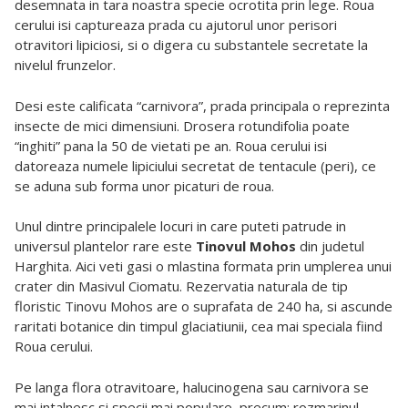
desemnata in tara noastra specie ocrotita prin lege. Roua
cerului isi captureaza prada cu ajutorul unor perisori
otravitori lipiciosi, si o digera cu substantele secretate la
nivelul frunzelor.
Desi este calificata “carnivora”, prada principala o reprezinta
insecte de mici dimensiuni. Drosera rotundifolia poate
“inghiti” pana la 50 de vietati pe an. Roua cerului isi
datoreaza numele lipiciului secretat de tentacule (peri), ce
se aduna sub forma unor picaturi de roua.
Unul dintre principalele locuri in care puteti patrude in
universul plantelor rare este
Tinovul Mohos
din judetul
Harghita. Aici veti gasi o mlastina formata prin umplerea unui
crater din Masivul Ciomatu. Rezervatia naturala de tip
floristic Tinovu Mohos are o suprafata de 240 ha, si ascunde
raritati botanice din timpul glaciatiunii, cea mai speciala fiind
Roua cerului.
Pe langa flora otravitoare, halucinogena sau carnivora se
mai intalnesc si specii mai populare, precum: rozmarinul