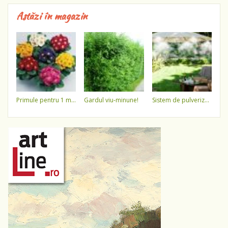
Astăzi în magazin
primule pentru 1 martie 3,5 lei / ghiveci !!!!
gardul viu-minune!
sistem de pulverizare a apei