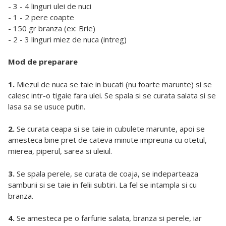
- 3 - 4 linguri ulei de nuci
- 1 - 2 pere coapte
- 150 gr branza (ex: Brie)
- 2 - 3 linguri miez de nuca (intreg)
Mod de preparare
1.
Miezul de nuca se taie in bucati (nu foarte marunte) si se
calesc intr-o tigaie fara ulei. Se spala si se curata salata si se
lasa sa se usuce putin.
2.
Se curata ceapa si se taie in cubulete marunte, apoi se
amesteca bine pret de cateva minute impreuna cu otetul,
mierea, piperul, sarea si uleiul.
3.
Se spala perele, se curata de coaja, se indeparteaza
samburii si se taie in felii subtiri. La fel se intampla si cu
branza.
4.
Se amesteca pe o farfurie salata, branza si perele, iar