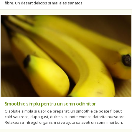
fibre. Un desert delicios si mai ales sanatos.
Smoothie simplu pentru un somn odihnitor
O solutie simpla si usor de preparat, un smoothie ce poate fi baut
cald sau rece, dupa gust, dulce si cu note exotice datorita nucsoarei.
Relaxeaza intregul organism si va ajuta sa aveti un somn mai bun.