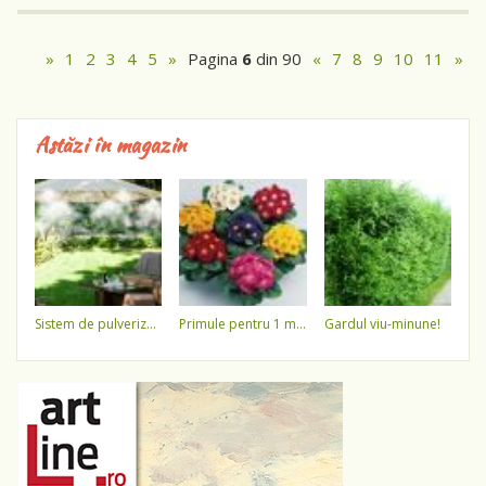
»
1
2
3
4
5
»
Pagina
6
din 90
«
7
8
9
10
11
»
Astăzi în magazin
sistem de pulverizare a apei
primule pentru 1 martie 3,5 lei / ghiveci !!!!
gardul viu-minune!