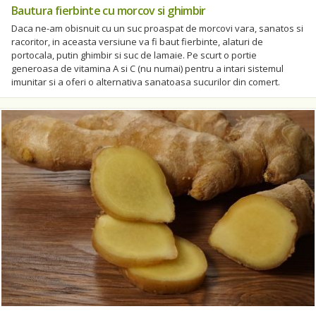
Bautura fierbinte cu morcov si ghimbir
Daca ne-am obisnuit cu un suc proaspat de morcovi vara, sanatos si
racoritor, in aceasta versiune va fi baut fierbinte, alaturi de
portocala, putin ghimbir si suc de lamaie. Pe scurt o portie
generoasa de vitamina A si C (nu numai) pentru a intari sistemul
imunitar si a oferi o alternativa sanatoasa sucurilor din comert.