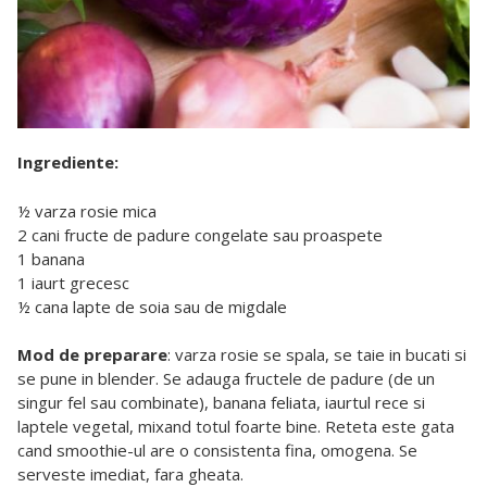
Ingrediente:
½ varza rosie mica
2 cani fructe de padure congelate sau proaspete
1 banana
1 iaurt grecesc
½ cana lapte de soia sau de migdale
Mod de preparare
: varza rosie se spala, se taie in bucati si
se pune in blender. Se adauga fructele de padure (de un
singur fel sau combinate), banana feliata, iaurtul rece si
laptele vegetal, mixand totul foarte bine. Reteta este gata
cand smoothie-ul are o consistenta fina, omogena. Se
serveste imediat, fara gheata.