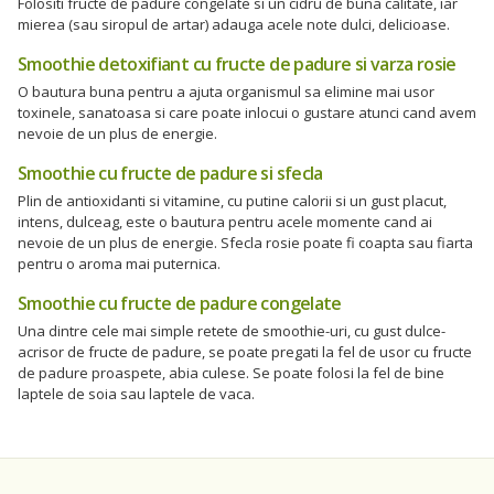
Folositi fructe de padure congelate si un cidru de buna calitate, iar
mierea (sau siropul de artar) adauga acele note dulci, delicioase.
Smoothie detoxifiant cu fructe de padure si varza rosie
O bautura buna pentru a ajuta organismul sa elimine mai usor
toxinele, sanatoasa si care poate inlocui o gustare atunci cand avem
nevoie de un plus de energie.
Smoothie cu fructe de padure si sfecla
Plin de antioxidanti si vitamine, cu putine calorii si un gust placut,
intens, dulceag, este o bautura pentru acele momente cand ai
nevoie de un plus de energie. Sfecla rosie poate fi coapta sau fiarta
pentru o aroma mai puternica.
Smoothie cu fructe de padure congelate
Una dintre cele mai simple retete de smoothie-uri, cu gust dulce-
acrisor de fructe de padure, se poate pregati la fel de usor cu fructe
de padure proaspete, abia culese. Se poate folosi la fel de bine
laptele de soia sau laptele de vaca.