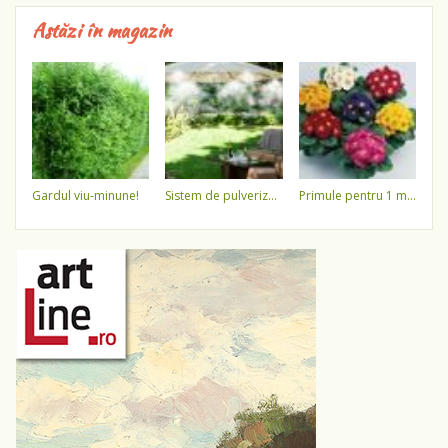
Astăzi în magazin
gardul viu-minune!
sistem de pulverizare a apei
primule pentru 1 martie 3,5 lei / ghiveci !!!!