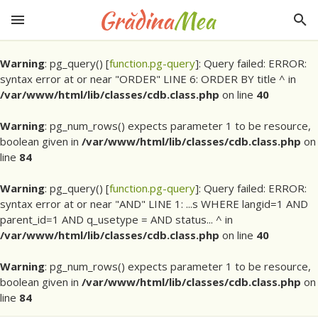
Warning
: pg_query() [
function.pg-query
]: Query failed: ERROR:
syntax error at or near "ORDER" LINE 6: ORDER BY title ^ in
/var/www/html/lib/classes/cdb.class.php
on line
40
Warning
: pg_num_rows() expects parameter 1 to be resource,
boolean given in
/var/www/html/lib/classes/cdb.class.php
on
line
84
Warning
: pg_query() [
function.pg-query
]: Query failed: ERROR:
syntax error at or near "AND" LINE 1: ...s WHERE langid=1 AND
parent_id=1 AND q_usetype = AND status... ^ in
/var/www/html/lib/classes/cdb.class.php
on line
40
Warning
: pg_num_rows() expects parameter 1 to be resource,
boolean given in
/var/www/html/lib/classes/cdb.class.php
on
line
84