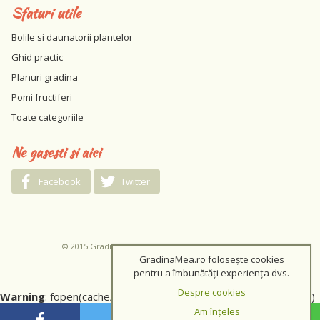
Sfaturi utile
Bolile si daunatorii plantelor
Ghid practic
Planuri gradina
Pomi fructiferi
Toate categoriile
Ne gasesti si aici
Facebook
Twitter
© 2015 GradinaMea.ro / Toate drepturile rezervate
GradinaMea.ro folosește cookies
pentru a îmbunătăți experiența dvs.
Despre cookies
Warning
: fopen(cache/c8997845e8df9e9353c2f26165e93b34)
[
function.fopen
]: failed to open stream: No such file or directory
Am înțeles