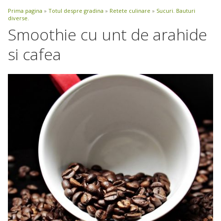
Prima pagina
»
Totul despre gradina
»
Retete culinare
»
Sucuri. Bauturi
diverse.
Smoothie cu unt de arahide
si cafea