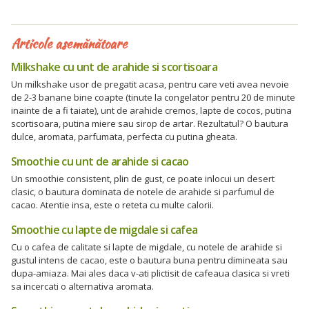
Articole asemănătoare
Milkshake cu unt de arahide si scortisoara
Un milkshake usor de pregatit acasa, pentru care veti avea nevoie
de 2-3 banane bine coapte (tinute la congelator pentru 20 de minute
inainte de a fi taiate), unt de arahide cremos, lapte de cocos, putina
scortisoara, putina miere sau sirop de artar. Rezultatul? O bautura
dulce, aromata, parfumata, perfecta cu putina gheata.
Smoothie cu unt de arahide si cacao
Un smoothie consistent, plin de gust, ce poate inlocui un desert
clasic, o bautura dominata de notele de arahide si parfumul de
cacao. Atentie insa, este o reteta cu multe calorii.
Smoothie cu lapte de migdale si cafea
Cu o cafea de calitate si lapte de migdale, cu notele de arahide si
gustul intens de cacao, este o bautura buna pentru dimineata sau
dupa-amiaza. Mai ales daca v-ati plictisit de cafeaua clasica si vreti
sa incercati o alternativa aromata.