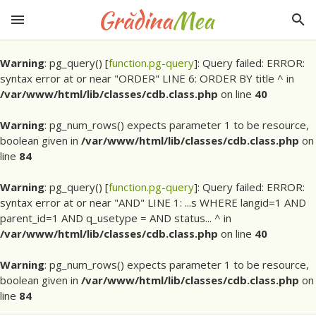
Warning
: pg_query() [
function.pg-query
]: Query failed: ERROR:
syntax error at or near "ORDER" LINE 6: ORDER BY title ^ in
/var/www/html/lib/classes/cdb.class.php
on line
40
Warning
: pg_num_rows() expects parameter 1 to be resource,
boolean given in
/var/www/html/lib/classes/cdb.class.php
on
line
84
Warning
: pg_query() [
function.pg-query
]: Query failed: ERROR:
syntax error at or near "AND" LINE 1: ...s WHERE langid=1 AND
parent_id=1 AND q_usetype = AND status... ^ in
/var/www/html/lib/classes/cdb.class.php
on line
40
Warning
: pg_num_rows() expects parameter 1 to be resource,
boolean given in
/var/www/html/lib/classes/cdb.class.php
on
line
84