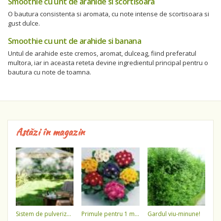
Smoothie cu unt de arahide si scortisoara
O bautura consistenta si aromata, cu note intense de scortisoara si
gust dulce.
Smoothie cu unt de arahide si banana
Untul de arahide este cremos, aromat, dulceag, fiind preferatul
multora, iar in aceasta reteta devine ingredientul principal pentru o
bautura cu note de toamna.
Astăzi în magazin
sistem de pulverizare a apei
primule pentru 1 martie 3,5 lei / ghiveci !!!!
gardul viu-minune!