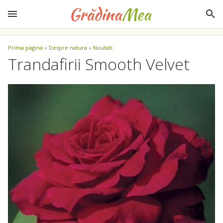
Prima pagina
»
Despre natura
»
Noutati
Trandafirii Smooth Velvet