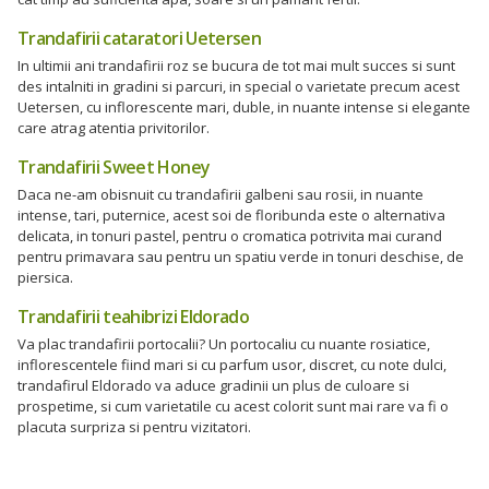
Trandafirii cataratori Uetersen
In ultimii ani trandafirii roz se bucura de tot mai mult succes si sunt
des intalniti in gradini si parcuri, in special o varietate precum acest
Uetersen, cu inflorescente mari, duble, in nuante intense si elegante
care atrag atentia privitorilor.
Trandafirii Sweet Honey
Daca ne-am obisnuit cu trandafirii galbeni sau rosii, in nuante
intense, tari, puternice, acest soi de floribunda este o alternativa
delicata, in tonuri pastel, pentru o cromatica potrivita mai curand
pentru primavara sau pentru un spatiu verde in tonuri deschise, de
piersica.
Trandafirii teahibrizi Eldorado
Va plac trandafirii portocalii? Un portocaliu cu nuante rosiatice,
inflorescentele fiind mari si cu parfum usor, discret, cu note dulci,
trandafirul Eldorado va aduce gradinii un plus de culoare si
prospetime, si cum varietatile cu acest colorit sunt mai rare va fi o
placuta surpriza si pentru vizitatori.