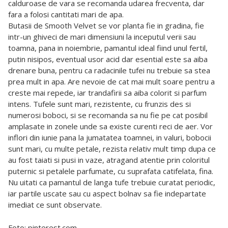
calduroase de vara se recomanda udarea frecventa, dar
fara a folosi cantitati mari de apa.
Butasii de Smooth Velvet se vor planta fie in gradina, fie
intr-un ghiveci de mari dimensiuni la inceputul verii sau
toamna, pana in noiembrie, pamantul ideal fiind unul fertil,
putin nisipos, eventual usor acid dar esential este sa aiba
drenare buna, pentru ca radacinile tufei nu trebuie sa stea
prea mult in apa. Are nevoie de cat mai mult soare pentru a
creste mai repede, iar trandafirii sa aiba colorit si parfum
intens. Tufele sunt mari, rezistente, cu frunzis des si
numerosi boboci, si se recomanda sa nu fie pe cat posibil
amplasate in zonele unde sa existe curenti reci de aer. Vor
inflori din iunie pana la jumatatea toamnei, in valuri, bobocii
sunt mari, cu multe petale, rezista relativ mult timp dupa ce
au fost taiati si pusi in vaze, atragand atentie prin coloritul
puternic si petalele parfumate, cu suprafata catifelata, fina.
Nu uitati ca pamantul de langa tufe trebuie curatat periodic,
iar partile uscate sau cu aspect bolnav sa fie indepartate
imediat ce sunt observate.
Foto: pinterest.com