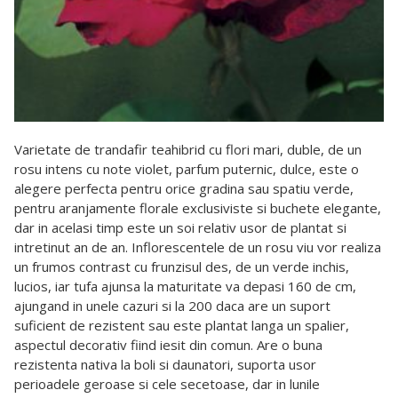
Varietate de trandafir teahibrid cu flori mari, duble, de un
rosu intens cu note violet, parfum puternic, dulce, este o
alegere perfecta pentru orice gradina sau spatiu verde,
pentru aranjamente florale exclusiviste si buchete elegante,
dar in acelasi timp este un soi relativ usor de plantat si
intretinut an de an. Inflorescentele de un rosu viu vor realiza
un frumos contrast cu frunzisul des, de un verde inchis,
lucios, iar tufa ajunsa la maturitate va depasi 160 de cm,
ajungand in unele cazuri si la 200 daca are un suport
suficient de rezistent sau este plantat langa un spalier,
aspectul decorativ fiind iesit din comun. Are o buna
rezistenta nativa la boli si daunatori, suporta usor
perioadele geroase si cele secetoase, dar in lunile