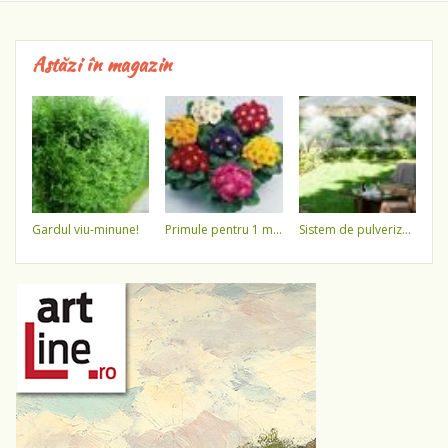
Astăzi în magazin
gardul viu-minune!
primule pentru 1 martie 3,5 lei / ghiveci !!!!
sistem de pulverizare a apei