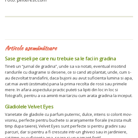
Articole asemănătoare
Sase greseli pe care nu trebuie sa le faci in gradina
Tineti un “jurnal de gradina”, unde sa va notati, eventual insotind
randurile cu diagrame si desene, ce si cand ati plantat, unde, cum s-
au dezvoltat trandafirii, daca bujorii au avut suficienta lumina si apa,
cat mai aveti (estimativ) pana la prima recolta de rosii sau primele
mere. In afara aspectului practic puteti sa lipiti din loc in loc si
fotografii, pentru a va aminti mai tarziu cum arata gradina la inceput.
Gladiolele Velvet Eyes
Varietate de gladiole cu parfum puternic, dulce, intens si colorit mov-
visiniu, perfecte pentru buchete si aranjamente florale (rezista mult
timp dupa taiere), Velvet Eyes sunt perfecte si pentru gradini sau
parcuri, dar si pentru a fi crescute intr-un ghiveci sau in jardiniere,
cat timp au suficienta apa, soare si un pamant fertil.