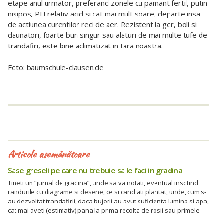
etape anul urmator, preferand zonele cu pamant fertil, putin
nisipos, PH relativ acid si cat mai mult soare, departe insa
de actiunea curentilor reci de aer. Rezistent la ger, boli si
daunatori, foarte bun singur sau alaturi de mai multe tufe de
trandafiri, este bine aclimatizat in tara noastra.
Foto: baumschule-clausen.de
Articole asemănătoare
Sase greseli pe care nu trebuie sa le faci in gradina
Tineti un “jurnal de gradina”, unde sa va notati, eventual insotind
randurile cu diagrame si desene, ce si cand ati plantat, unde, cum s-
au dezvoltat trandafirii, daca bujorii au avut suficienta lumina si apa,
cat mai aveti (estimativ) pana la prima recolta de rosii sau primele