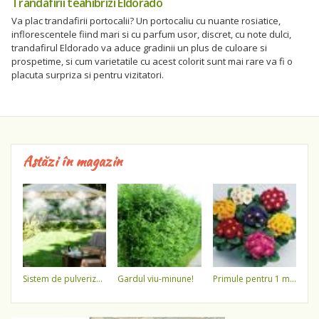
Trandafirii teahibrizi Eldorado
Va plac trandafirii portocalii? Un portocaliu cu nuante rosiatice,
inflorescentele fiind mari si cu parfum usor, discret, cu note dulci,
trandafirul Eldorado va aduce gradinii un plus de culoare si
prospetime, si cum varietatile cu acest colorit sunt mai rare va fi o
placuta surpriza si pentru vizitatori.
Astăzi în magazin
sistem de pulverizare a apei
gardul viu-minune!
primule pentru 1 martie 3,5 lei / ghiveci !!!!