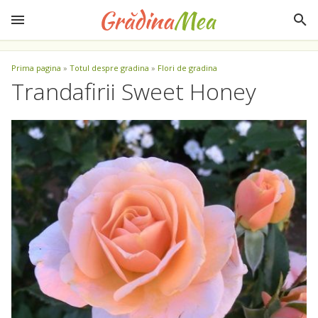
Prima pagina
»
Totul despre gradina
»
Flori de gradina
Trandafirii Sweet Honey