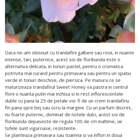
Daca ne-am obisnuit cu trandafirii galbeni sau rosii, in nuante
intense, tari, puternice, acest soi de floribunda este o
alternativa delicata, in tonuri pastel, pentru o cromatica
potrivita mai curand pentru primavara sau pentru un spatiu
verde in tonuri deschise, de piersica. Pe masura ce se
maturizeaza trandafirul Sweet Honey va pastra in centrul
florii o nuanta putin mai inchisa si in rest inflorescentele
duble cu pana la 25 de petale vor fi de un crem trandafiriu
fin pana spre bej sau ocru la margine. Cu un parfum discret,
nu foarte puternic, dominat de notele dulci, acest soi de
floribunda depaseste de regula 100 de cm inaltime, iar
tufele sunt viguroase, rezistente.
Se planteaza primavara sau toamna si va inflori in doua