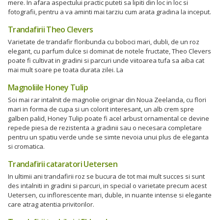
mere. In afara aspectului practic puteti sa lipiti din loc in loc si
fotografii, pentru a va aminti mai tarziu cum arata gradina la inceput.
Trandafirii Theo Clevers
Varietate de trandafir floribunda cu boboci mari, dubli, de un roz
elegant, cu parfum dulce si dominat de notele fructate, Theo Clevers
poate fi cultivat in gradini si parcuri unde viitoarea tufa sa aiba cat
mai mult soare pe toata durata zilei. La
Magnoliile Honey Tulip
Soi mai rar intalnit de magnolie originar din Noua Zeelanda, cu flori
mari in forma de cupa si un colorit interesant, un alb crem spre
galben palid, Honey Tulip poate fi acel arbust ornamental ce devine
repede piesa de rezistenta a gradinii sau o necesara completare
pentru un spatiu verde unde se simte nevoia unui plus de eleganta
si cromatica.
Trandafirii cataratori Uetersen
In ultimii ani trandafirii roz se bucura de tot mai mult succes si sunt
des intalniti in gradini si parcuri, in special o varietate precum acest
Uetersen, cu inflorescente mari, duble, in nuante intense si elegante
care atrag atentia privitorilor.