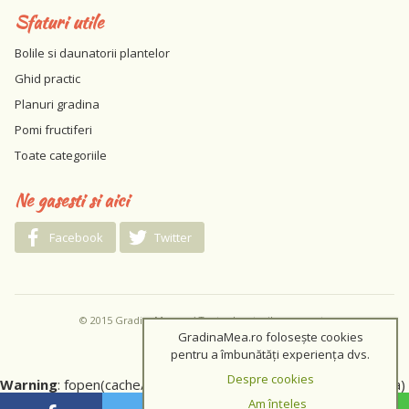
Sfaturi utile
Bolile si daunatorii plantelor
Ghid practic
Planuri gradina
Pomi fructiferi
Toate categoriile
Ne gasesti si aici
Facebook
Twitter
© 2015 GradinaMea.ro / Toate drepturile rezervate
GradinaMea.ro folosește cookies
pentru a îmbunătăți experiența dvs.
Despre cookies
Warning
: fopen(cache/b39e5336e70f635fee03e207e98e5e6a)
Am înțeles
[
function.fopen
]: failed to open stream: No such file or directory