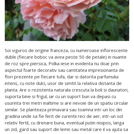
Soi viguros de origine franceza, cu numeroase inflorescente
duble (fiecare boboc va avea peste 50 de petale) in nuante
de roz spre piersica, Polka iese in evidenta nu doar prin
aspectul foarte decorativ sau cantitatea impresionanta de
flori prezente pe fiecare tufa, dar si datorita parfumului
intens, cu note dulci, usor de simtit la relativa distanta de
planta. Are o rezistenta naturala crescuta la boli si daunatori,
suporta bine si frigul, iar cu un suport bun va depasi cu
usurinta trei metri inaltime si are nevoie de un spatiu circular
similar. Se planteaza primavara sau toamna intr-un loc din
gradina unde sa fie ferit de curentii reci de aer, intr-un sol
relativ fertil, cu drenare buna, eventual putin nisipos, langa
un zid, gard sau suport din lemn sau metal care il va ajuta sa