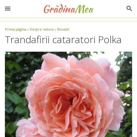
Prima pagina
»
Despre natura
»
Noutati
Trandafirii cataratori Polka