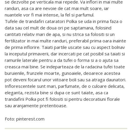
se dezvolte pe verticala mai repede. Va inflori in mai multe
randuri, asa ca are nevoie de cat mai mult soare, iar
nuantele vor fi mai intense, la fel si parfumul.
Tufele de trandafiri cataratori Polka se uda in prima faza o
data sau cel mult de doua ori pe saptamana, folosind
cantitati relativ mari de apa, si nu strica sa folositi si un
fertilizator in mai multe randuri, preferabil prima oara inainte
de prima inflorire. Taiati partile uscate sau cu aspect bolnav
la inceputul primaverii, dar incercati pe cat posibil sa taiati si
ramurile laterale pentru a da tufei o forma si a o ajuta sa
creasca mai bine. Se indeparteaza de la radacina tufei toate
buruienile, frunzele moarte, gunoaiele, deoarece acestea
pot deveni focarul unor viitoare boli sau sa atraga daunatori.
Inflorescentele sunt mari, parfumate, de o culoare delicata,
eleganta, rezista bine si dupa ce sunt taiate, asa ca
trandafirii Polka pot fi folositi si pentru decoratiuni florale
sau aranjamente pretentioase.
Foto: pinterest.com