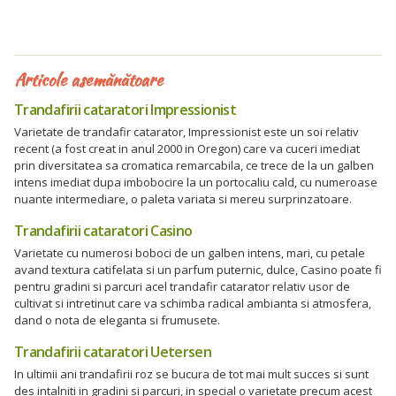
Articole asemănătoare
Trandafirii cataratori Impressionist
Varietate de trandafir catarator, Impressionist este un soi relativ
recent (a fost creat in anul 2000 in Oregon) care va cuceri imediat
prin diversitatea sa cromatica remarcabila, ce trece de la un galben
intens imediat dupa imbobocire la un portocaliu cald, cu numeroase
nuante intermediare, o paleta variata si mereu surprinzatoare.
Trandafirii cataratori Casino
Varietate cu numerosi boboci de un galben intens, mari, cu petale
avand textura catifelata si un parfum puternic, dulce, Casino poate fi
pentru gradini si parcuri acel trandafir catarator relativ usor de
cultivat si intretinut care va schimba radical ambianta si atmosfera,
dand o nota de eleganta si frumusete.
Trandafirii cataratori Uetersen
In ultimii ani trandafirii roz se bucura de tot mai mult succes si sunt
des intalniti in gradini si parcuri, in special o varietate precum acest