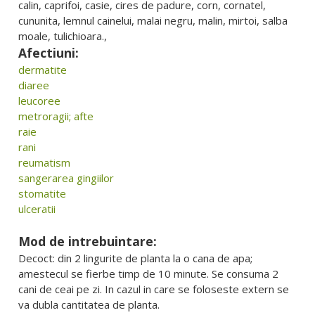
calin, caprifoi, casie, cires de padure, corn, cornatel,
cununita, lemnul cainelui, malai negru, malin, mirtoi, salba
moale, tulichioara.,
Afectiuni:
dermatite
diaree
leucoree
metroragii; afte
raie
rani
reumatism
sangerarea gingiilor
stomatite
ulceratii
Mod de intrebuintare:
Decoct: din 2 lingurite de planta la o cana de apa;
amestecul se fierbe timp de 10 minute. Se consuma 2
cani de ceai pe zi. In cazul in care se foloseste extern se
va dubla cantitatea de planta.