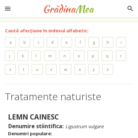
Caută afecțiune în indexul alfabetic:
a
b
c
d
e
f
g
h
i
j
k
l
m
n
o
p
q
r
s
t
u
v
w
x
y
z
Tratamente naturiste
LEMN CAINESC
Denumire stiintifica:
Ligustrum vulgare
Denumiri populare: