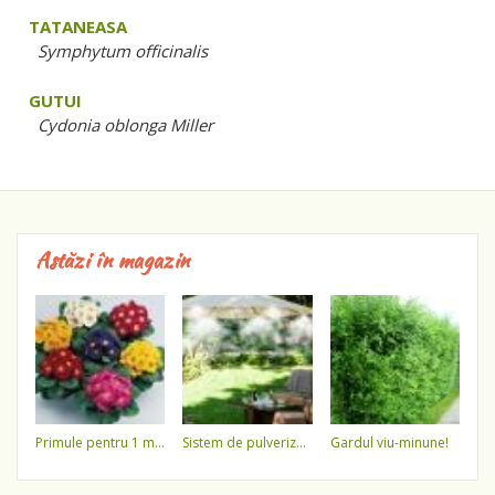
TATANEASA
Symphytum officinalis
GUTUI
Cydonia oblonga Miller
Astăzi în magazin
primule pentru 1 martie 3,5 lei / ghiveci !!!!
sistem de pulverizare a apei
gardul viu-minune!