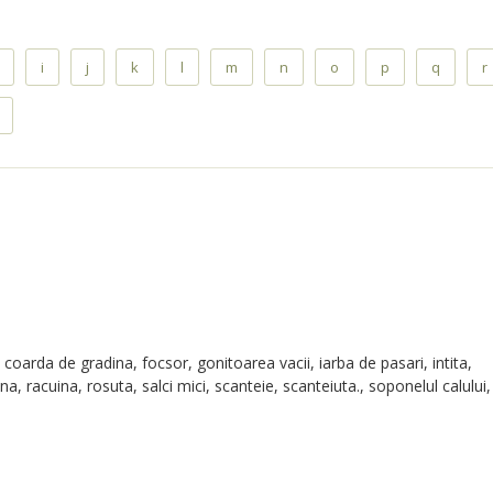
i
j
k
l
m
n
o
p
q
r
, coarda de gradina, focsor, gonitoarea vacii, iarba de pasari, intita,
na, racuina, rosuta, salci mici, scanteie, scanteiuta., soponelul calului,