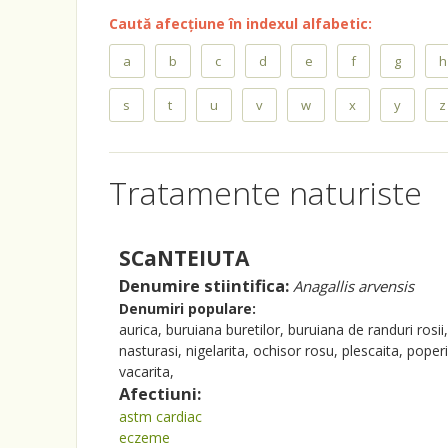
Caută afecțiune în indexul alfabetic:
a
b
c
d
e
f
g
h
s
t
u
v
w
x
y
z
Tratamente naturiste
SCaNTEIUTA
Denumire stiintifica:
Anagallis arvensis
Denumiri populare:
aurica, buruiana buretilor, buruiana de randuri rosii
nasturasi, nigelarita, ochisor rosu, plescaita, poperi
vacarita,
Afectiuni:
astm cardiac
eczeme