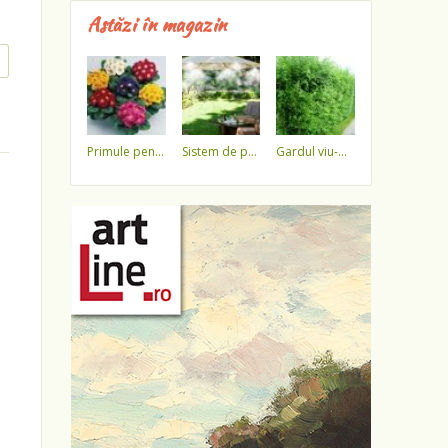
Astăzi în magazin
primule pentru 1 martie 3,5 lei / ghiveci !!!!
sistem de pulverizare a apei
gardul viu-minune!