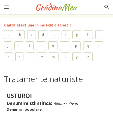
Caută afecțiune în indexul alfabetic:
a
b
c
d
e
f
g
h
i
j
k
l
m
n
o
p
q
r
s
t
u
v
w
x
y
z
Tratamente naturiste
USTUROI
Denumire stiintifica:
Allium sativum
Denumiri populare: