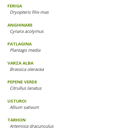
FERIGA
Dryopteris filix-mas
ANGHINARE
Cynara acolymus
PATLAGINA
Plantago media
VARZA ALBA
Brassica oleracea
PEPENE VERDE
Citrullus lanatus
USTUROI
Allium sativum
TARHON
Artemisia dracunculus