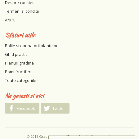
Despre cookies
Termeni si conditii
ANPC
Sfaturi utile
Bolile si daunatorii plantelor
Ghid practic
Planuri gradina
Pomi fructiferi
Toate categoriile
Ne gasesti si aici
Facebook
Twitter
© 2015 GradinaMea.ro / Toate drepturile rezervate