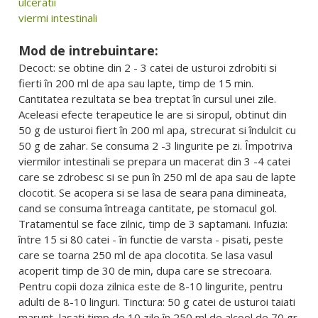
ulceratii
viermi intestinali
Mod de intrebuintare:
Decoct: se obtine din 2 - 3 catei de usturoi zdrobiti si
fierti în 200 ml de apa sau lapte, timp de 15 min.
Cantitatea rezultata se bea treptat în cursul unei zile.
Aceleasi efecte terapeutice le are si siropul, obtinut din
50 g de usturoi fiert în 200 ml apa, strecurat si îndulcit cu
50 g de zahar. Se consuma 2 -3 lingurite pe zi. Împotriva
viermilor intestinali se prepara un macerat din 3 -4 catei
care se zdrobesc si se pun în 250 ml de apa sau de lapte
clocotit. Se acopera si se lasa de seara pana dimineata,
cand se consuma întreaga cantitate, pe stomacul gol.
Tratamentul se face zilnic, timp de 3 saptamani. Infuzia:
între 15 si 80 catei - în functie de varsta - pisati, peste
care se toarna 250 ml de apa clocotita. Se lasa vasul
acoperit timp de 30 de min, dupa care se strecoara.
Pentru copii doza zilnica este de 8-10 lingurite, pentru
adulti de 8-10 linguri. Tinctura: 50 g catei de usturoi taiati
marunt, lasati timp de 10 zile în 250 ml de alcool de 70 gr.