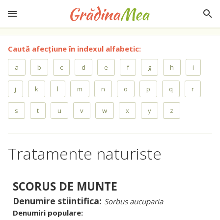
Caută afecțiune în indexul alfabetic:
a
b
c
d
e
f
g
h
i
j
k
l
m
n
o
p
q
r
s
t
u
v
w
x
y
z
Tratamente naturiste
SCORUS DE MUNTE
Denumire stiintifica:
Sorbus aucuparia
Denumiri populare: