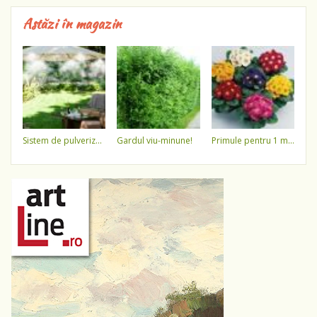
Astăzi în magazin
sistem de pulverizare a apei
gardul viu-minune!
primule pentru 1 martie 3,5 lei / ghiveci !!!!