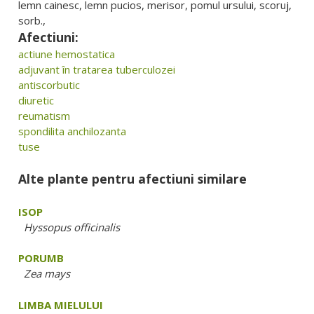
lemn cainesc, lemn pucios, merisor, pomul ursului, scoruj,
sorb.,
Afectiuni:
actiune hemostatica
adjuvant în tratarea tuberculozei
antiscorbutic
diuretic
reumatism
spondilita anchilozanta
tuse
Alte plante pentru afectiuni similare
ISOP
Hyssopus officinalis
PORUMB
Zea mays
LIMBA MIELULUI