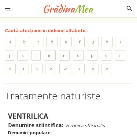
Caută afecțiune în indexul alfabetic:
a
b
c
d
e
f
g
h
i
j
k
l
m
n
o
p
q
r
s
t
u
v
w
x
y
z
Tratamente naturiste
VENTRILICA
Denumire stiintifica:
Veronica officinalis
Denumiri populare: