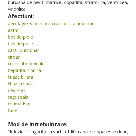
buruiana de perit, matrice, soparlita, stratorica, ventricea,
vindrilica.,
Afectiuni:
aerofagie; vindecarea ranilor si a arsurilor
astm
boli de piele
boli de piele
catar pulmonar
ciroza
colice abdominale
hepatita cronica
litiaza biliara
litiaza renala
nevralgii
raguseala
reumatism
tuse
Mod de intrebuintare:
"Infuzie: 1 lingurita cu varf la 1 litru apa, se opareste doar,