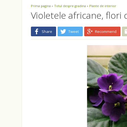
Prima pagina
»
Totul despre gradina
»
Plante de interior
Violetele africane, flor
Share
Tweet
Recommend