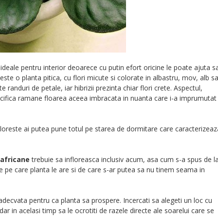
deale pentru interior deoarece cu putin efort oricine le poate ajuta s
este o planta pitica, cu flori micute si colorate in albastru, mov, alb s
randuri de petale, iar hibrizii prezinta chiar flori crete. Aspectul,
specifica ramane floarea aceea imbracata in nuanta care i-a imprumuta
floreste ai putea pune totul pe starea de dormitare care caracterizeaz
 africane
trebuie sa infloreasca inclusiv acum, asa cum s-a spus de l
e pe care planta le are si de care s-ar putea sa nu tinem seama in
adecvata pentru ca planta sa prospere. Incercati sa alegeti un loc cu
ar in acelasi timp sa le ocrotiti de razele directe ale soarelui care se