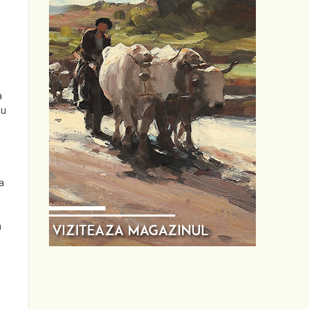
a
au
t
a
a