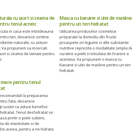
urala cu iaurt si zeama de
Masca cu banane si ulei de masline
ntru tenul acneic
pentru un ten hidratat
cuta in casa este intotdeauna
Utilizarea produselor cosmetice
entru ten, deoarece contine
preparate la domiciliu din fructe
diente naturale, cu actiuni
proaspete ori legume si alte substante
. Va propunem sa incercati
nutritive reprezita o modalitate simpla d
aurt si zeama de lamaie pentru
curatire a pielii si totodata de hranire a
c.
acesteia. Va propunem o masca cu
banane si ulei de masline pentru un ten
hidratat.
 mere pentru tenul
tat
 recomandat la prepararea
ntru fata, deoarece
i sustin ca aduce beneficii
hidratat. Tenul deshidratat se
aza printr-o piele subtire,
sita de elasticitate si de
 De aceea, pentru a ne hidrata