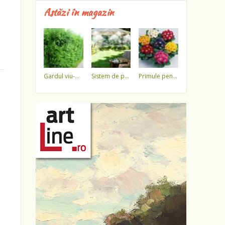
Astăzi în magazin
gardul viu-minune!
sistem de pulverizare a apei
primule pentru 1 martie 3,5 lei / ghiveci !!!!