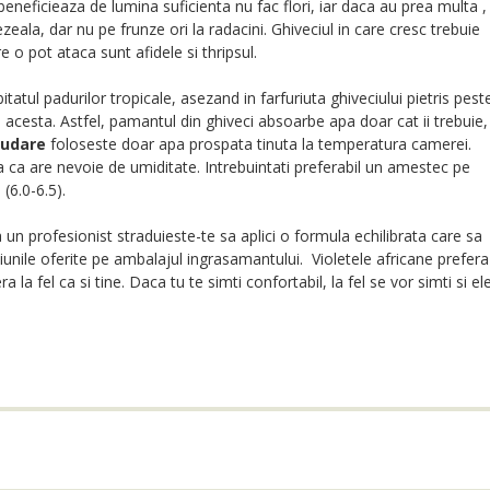
neficieaza de lumina suficienta nu fac flori, iar daca au prea multa ,
ala, dar nu pe frunze ori la radacini. Ghiveciul in care cresc trebuie
 o pot ataca sunt afidele si thripsul.
itatul padurilor tropicale, asezand in farfuriuta ghiveciului pietris pest
e acesta. Astfel, pamantul din ghiveci absoarbe apa doar cat ii trebuie,
udare
foloseste doar apa prospata tinuta la temperatura camerei.
 ca are nevoie de umiditate. Intrebuintati preferabil un amestec pe
(6.0-6.5).
 un profesionist straduieste-te sa aplici o formula echilibrata care sa
iunile oferite pe ambalajul ingrasamantului. Violetele africane prefera
la fel ca si tine. Daca tu te simti confortabil, la fel se vor simti si ele