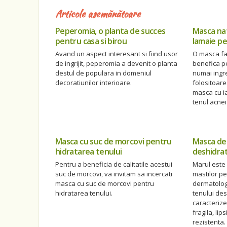
Articole asemănătoare
Peperomia, o planta de succes
Masca nat
pentru casa si birou
lamaie pe
Avand un aspect interesant si fiind usor
O masca fa
de ingrijit, peperomia a devenit o planta
benefica p
destul de populara in domeniul
numai ingre
decoratiunilor interioare.
folositoare
masca cu i
tenul acnei
Masca cu suc de morcovi pentru
Masca de
hidratarea tenului
deshidra
Pentru a beneficia de calitatile acestui
Marul este
suc de morcovi, va invitam sa incercati
mastilor pe
masca cu suc de morcovi pentru
dermatologi
hidratarea tenului.
tenului des
caracterize
fragila, lip
rezistenta.