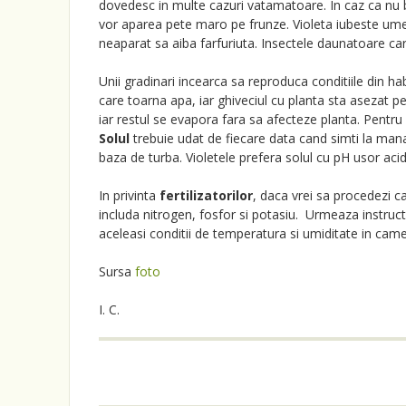
dovedesc in multe cazuri vatamatoare. In caz ca nu be
vor aparea pete maro pe frunze. Violeta iubeste umeze
neaparat sa aiba farfuriuta. Insectele daunatoare care
Unii gradinari incearca sa reproduca conditiile din hab
care toarna apa, iar ghiveciul cu planta sta asezat p
iar restul se evapora fara sa afecteze planta. Pentru
Solul
trebuie udat de fiecare data cand simti la mana
baza de turba. Violetele prefera solul cu pH usor acid 
In privinta
fertilizatorilor
, daca vrei sa procedezi ca
includa nitrogen, fosfor si potasiu. Urmeaza instruct
aceleasi conditii de temperatura si umiditate in camera 
Sursa
foto
I. C.