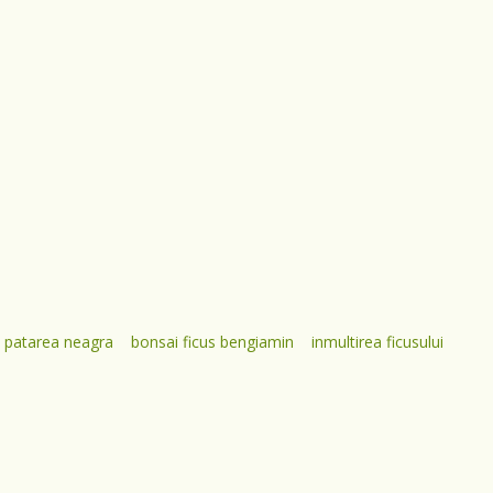
patarea neagra
bonsai ficus bengiamin
inmultirea ficusului