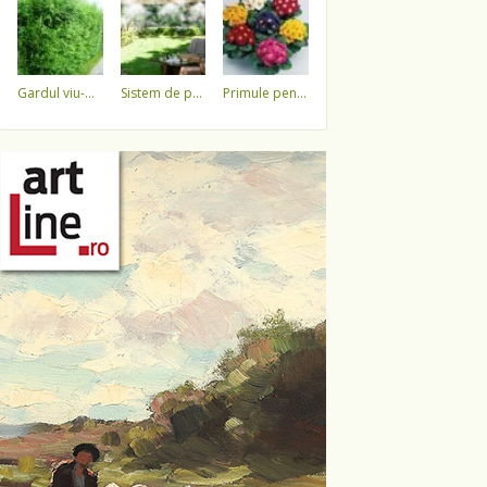
gardul viu-minune!
sistem de pulverizare a apei
primule pentru 1 martie 3,5 lei / ghiveci !!!!